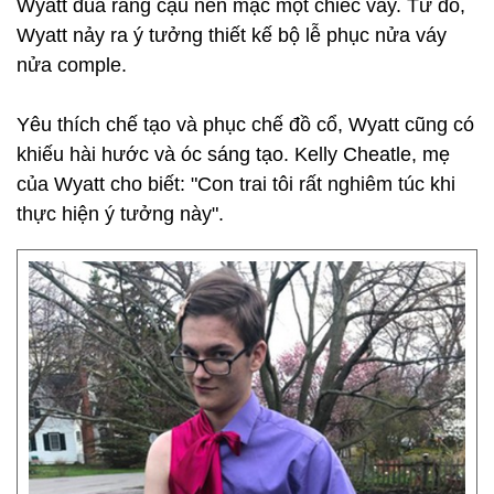
Wyatt đùa rằng cậu nên mặc một chiếc váy. Từ đó,
Wyatt nảy ra ý tưởng thiết kế bộ lễ phục nửa váy
nửa comple.
Yêu thích chế tạo và phục chế đồ cổ, Wyatt cũng có
khiếu hài hước và óc sáng tạo. Kelly Cheatle, mẹ
của Wyatt cho biết: "Con trai tôi rất nghiêm túc khi
thực hiện ý tưởng này".