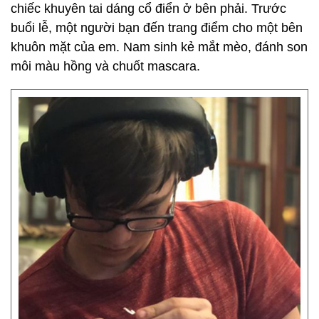
chiếc khuyên tai dáng cổ điển ở bên phải. Trước
buổi lễ, một người bạn đến trang điểm cho một bên
khuôn mặt của em. Nam sinh kẻ mắt mèo, đánh son
môi màu hồng và chuốt mascara.