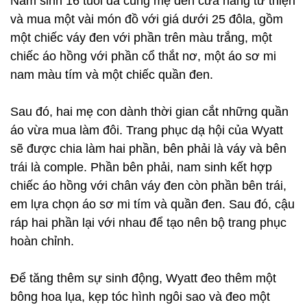
Nam sinh 16 tuổi đã cùng mẹ đến cửa hàng từ thiện
và mua một vài món đồ với giá dưới 25 đôla, gồm
một chiếc váy đen với phần trên màu trắng, một
chiếc áo hồng với phần cổ thắt nơ, một áo sơ mi
nam màu tím và một chiếc quần đen.
Sau đó, hai mẹ con dành thời gian cắt những quần
áo vừa mua làm đôi. Trang phục dạ hội của Wyatt
sẽ được chia làm hai phần, bên phải là váy và bên
trái là comple. Phần bên phải, nam sinh kết hợp
chiếc áo hồng với chân váy đen còn phần bên trái,
em lựa chọn áo sơ mi tím và quần đen. Sau đó, cậu
ráp hai phần lại với nhau để tạo nên bộ trang phục
hoàn chỉnh.
Để tăng thêm sự sinh động, Wyatt đeo thêm một
bông hoa lụa, kẹp tóc hình ngôi sao và đeo một