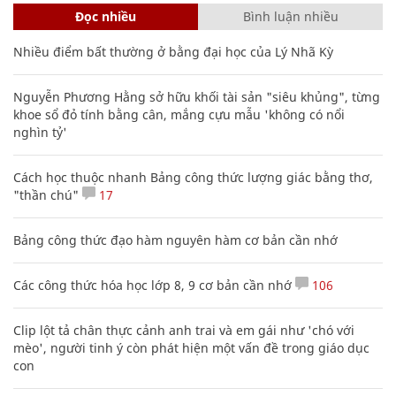
Đọc nhiều
Bình luận nhiều
Nhiều điểm bất thường ở bằng đại học của Lý Nhã Kỳ
Nguyễn Phương Hằng sở hữu khối tài sản "siêu khủng", từng
khoe sổ đỏ tính bằng cân, mắng cựu mẫu 'không có nổi
nghìn tỷ'
Cách học thuộc nhanh Bảng công thức lượng giác bằng thơ,
"thần chú"
17
Bảng công thức đạo hàm nguyên hàm cơ bản cần nhớ
Các công thức hóa học lớp 8, 9 cơ bản cần nhớ
106
Clip lột tả chân thực cảnh anh trai và em gái như 'chó với
mèo', người tinh ý còn phát hiện một vấn đề trong giáo dục
con