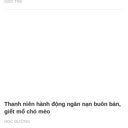
GIỚI TRẺ
Thanh niên hành động ngăn nạn buôn bán,
giết mổ chó mèo
HỌC ĐƯỜNG