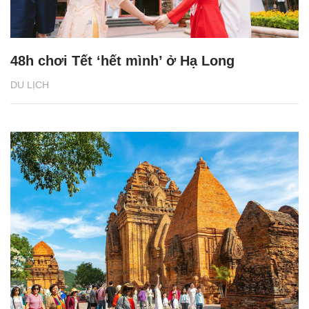
48h chơi Tết ‘hết mình’ ở Hạ Long
DU LỊCH