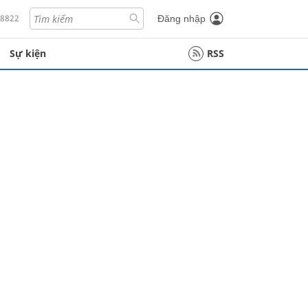
18822
Đăng nhập
Sự kiện
RSS