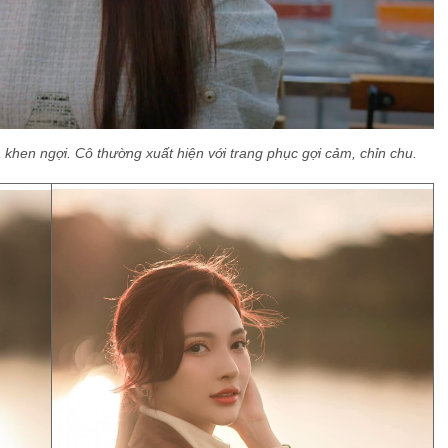
khen ngợi. Cô thường xuất hiện với trang phục gợi cảm, chỉn chu.