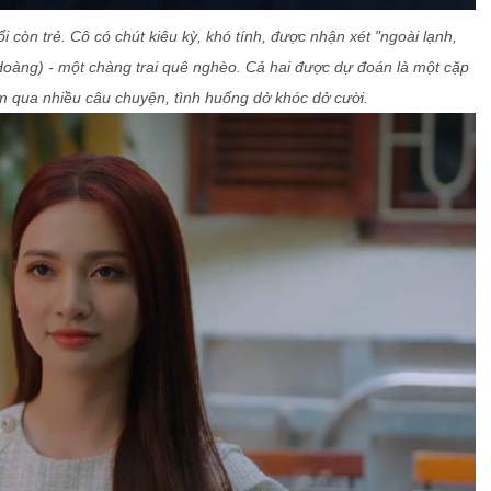
i còn trẻ. Cô có chút kiêu kỳ, khó tính, được nhận xét "ngoài lạnh,
Hoàng) - một chàng trai quê nghèo. Cả hai được dự đoán là một cặp
cảm qua nhiều câu chuyện, tình huống dở khóc dở cười.