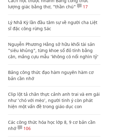
Cách học thuộc nhanh Bảng công thức
lượng giác bằng thơ, "thần chú"
17
Lý Nhã Kỳ lần đầu tâm sự về người cha Liệt
sĩ đặc công rừng Sác
Nguyễn Phương Hằng sở hữu khối tài sản
"siêu khủng", từng khoe sổ đỏ tính bằng
cân, mắng cựu mẫu 'không có nổi nghìn tỷ'
Bảng công thức đạo hàm nguyên hàm cơ
bản cần nhớ
Clip lột tả chân thực cảnh anh trai và em gái
như 'chó với mèo', người tinh ý còn phát
hiện một vấn đề trong giáo dục con
Các công thức hóa học lớp 8, 9 cơ bản cần
nhớ
106