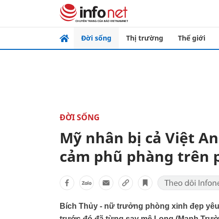
Đời sống
Thị trường
Thế giới
ĐỜI SỐNG
Mỹ nhân bị cả Việt A
cảm phũ phàng trên 
Bích Thủy - nữ trưởng phòng xinh đẹp yê
trước đó đã từng say mê Long (Mạnh Trườn