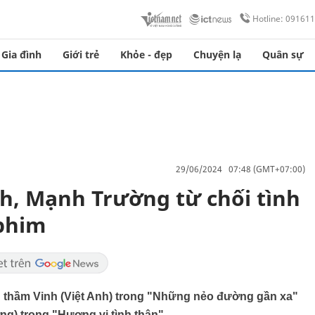
Hotline: 09161
Gia đình
Giới trẻ
Khỏe - đẹp
Chuyện lạ
Quân sự
29/06/2024 07:48 (GMT+07:00)
nh, Mạnh Trường từ chối tình
phim
u thầm Vinh (Việt Anh) trong "Những nẻo đường gần xa"
g) trong "Hương vị tình thân".