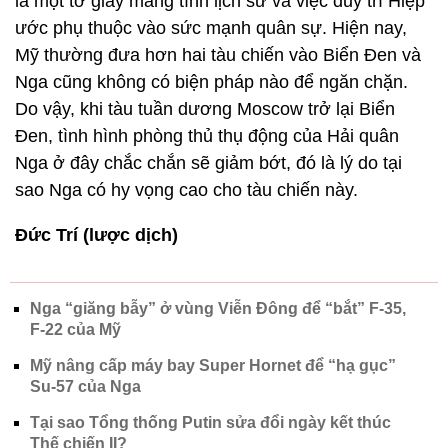
là một tờ giấy mang tính lịch sử và việc duy trì Hiệp
ước phụ thuộc vào sức mạnh quân sự. Hiện nay,
Mỹ thường đưa hơn hai tàu chiến vào Biển Đen và
Nga cũng không có biện pháp nào để ngăn chặn.
Do vậy, khi tàu tuần dương Moscow trở lại Biển
Đen, tình hình phòng thủ thụ động của Hải quân
Nga ở đây chắc chắn sẽ giảm bớt, đó là lý do tại
sao Nga có hy vọng cao cho tàu chiến này.
Đức Trí (lược dịch)
Nga “giăng bẫy” ở vùng Viễn Đông để “bắt” F-35,
F-22 của Mỹ
Mỹ nâng cấp máy bay Super Hornet để “hạ gục”
Su-57 của Nga
Tại sao Tổng thống Putin sửa đổi ngày kết thúc
Thế chiến II?