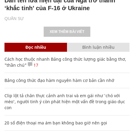
Dàn tên lửa hiện đại của Nga trở thành
‘khắc tinh’ của F-16 ở Ukraine
QUÂN SỰ
XEM THÊM BÀI VIẾT
Đọc nhiều
Bình luận nhiều
Cách học thuộc nhanh Bảng công thức lượng giác bằng thơ,
"thần chú"
17
Bảng công thức đạo hàm nguyên hàm cơ bản cần nhớ
Clip lột tả chân thực cảnh anh trai và em gái như 'chó với
mèo', người tinh ý còn phát hiện một vấn đề trong giáo dục
con
20 số điện thoại ma ám bạn không bao giờ nên gọi