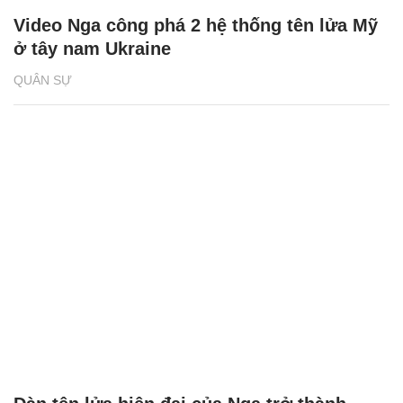
Video Nga công phá 2 hệ thống tên lửa Mỹ
ở tây nam Ukraine
QUÂN SỰ