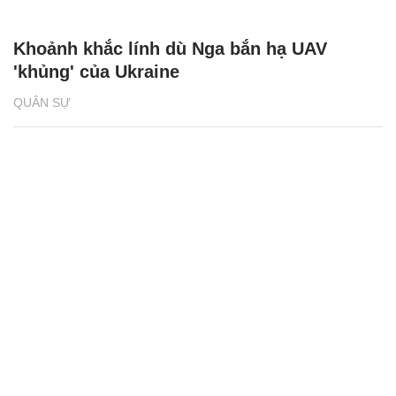
Khoảnh khắc lính dù Nga bắn hạ UAV
'khủng' của Ukraine
QUÂN SỰ