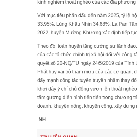
kinh nghiệm thoát nghèo của các địa phương
Với mục tiêu phấn đấu đến năm 2025, tỷ lệ h
33,95%, Lùng Khấu Nhin 34,68%, La Pan Tẩn
2022, huyện Mường Khương xác định tiếp tục
Theo đó, toàn huyện tăng cường sự lãnh đạo,
của các tổ chức chính trị xã hội đối với công 
quyết số 20-NQ/TU ngày 24/5/2019 của Tỉnh ủy
Phát huy vai trò tham mưu của các cơ quan, đ
đẩy mạnh công tác tuyên truyền nhằm thay đổ
khơi dậy ý chí chủ động vươn lên thoát nghè
tấm gương điển hình tiến tiến trong chương t
doanh, khuyến nông, khuyến công, xây dựng n
NH