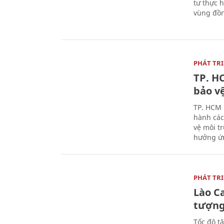
tư thực h
vùng đồn
PHÁT TR
TP. H
bảo v
TP. HCM 
hành các 
vệ môi t
hưởng ứn
PHÁT TR
Lào Ca
tượn
Tốc độ t