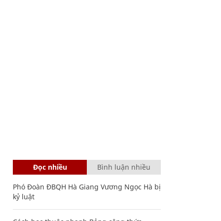
Đọc nhiều
Bình luận nhiều
Phó Đoàn ĐBQH Hà Giang Vương Ngọc Hà bị
kỷ luật