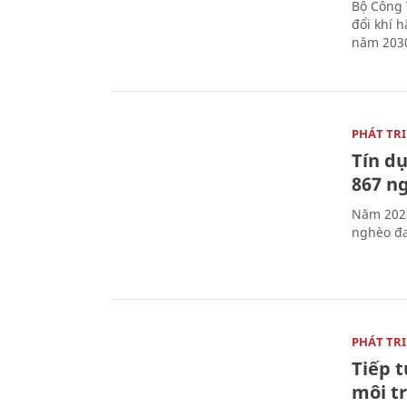
Bộ Công 
đổi khí 
năm 2030
PHÁT TR
Tín dụ
867 n
Năm 2023
nghèo đa
PHÁT TR
Tiếp t
môi t