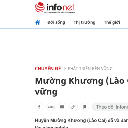
Đời sống
Thị trường
Thế giới
CHUYÊN ĐỀ
PHÁT TRIỂN BỀN VỮNG
Mường Khương (Lào C
vững
Huyện Mường Khương (Lào Cai) đã và đang 
tác giảm nghèo.