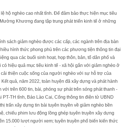
 lệ hộ nghèo cao nhất tỉnh. Để đảm bảo thực hiện mục tiêu
ường Khương đang tập trung phát triển kinh tế ở những
ính sách giảm nghèo được các cấp, các ngành trên địa bàn
hiều hình thức phong phú trên các phương tiện thông tin đại
iệng qua các buổi sinh hoạt, họp thôn, bản, tổ dân phố và
ó hiệu quả mục tiêu kinh tế - xã hội gắn với giảm nghèo ở
cải thiện cuộc sống của người nghèo với sự hỗ trợ của
. Kết quả, năm 2022, toàn huyện đã xây dựng và phát hành
với trên 600 tin, bài, phóng sự phát trên sóng phát thanh -
Đài PT-TH tỉnh, Báo Lào Cai, Cổng thông tin điện tử UBND
thị trấn xây dựng tin bài tuyên truyền về giảm nghèo bền
hệ, chiếu phim lưu động lồng ghép tuyên truyền xây dựng
n 15.000 lượt người xem; tuyên truyền phổ biến kiến thức