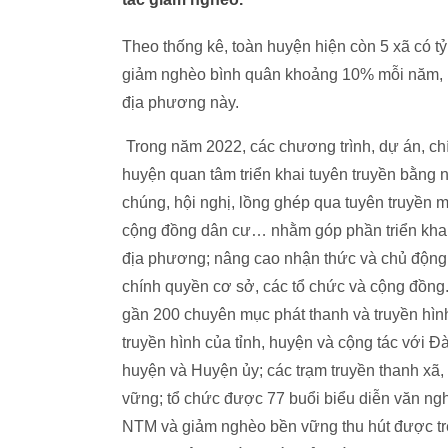
Theo thống kê, toàn huyện hiện còn 5 xã có tỷ
giảm nghèo bình quân khoảng 10% mỗi năm, M
địa phương này.
Trong năm 2022, các chương trình, dự án, ch
huyện quan tâm triển khai tuyên truyền bằng n
chúng, hội nghị, lồng ghép qua tuyên truyền m
cộng đồng dân cư… nhằm góp phần triển khai c
địa phương; nâng cao nhận thức và chủ động 
chính quyền cơ sở, các tổ chức và cộng đồng
gần 200 chuyên mục phát thanh và truyền hình 
truyền hình của tỉnh, huyện và cộng tác với 
huyện và Huyện ủy; các trạm truyền thanh xã, 
vững; tổ chức được 77 buổi biểu diễn văn ng
NTM và giảm nghèo bền vững thu hút được trê