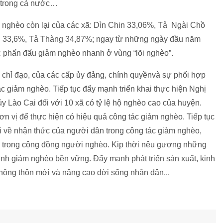
 trong cả nước…
ộ nghèo còn lại của các xã: Dìn Chin 33,06%, Tả Ngài Chồ
 33,6%, Tả Thàng 34,87%; ngay từ những ngày đầu năm
 phấn đấu giảm nghèo nhanh ở vùng “lõi nghèo”.
 chỉ đạo, của các cấp ủy đảng, chính quyềnvà sự phối hợp
tác giảm nghèo. Tiếp tục đẩy mạnh triển khai thực hiện Nghị
 Lào Cai đối với 10 xã có tỷ lệ hộ nghèo cao của huyện.
ơn vị để thực hiện có hiệu quả công tác giảm nghèo. Tiếp tục
i về nhận thức của người dân trong công tác giảm nghèo,
o trong cộng đồng người nghèo. Kịp thời nêu gương những
rình giảm nghèo bền vững. Đẩy mạnh phát triển sản xuất, kinh
ông thôn mới và nâng cao đời sống nhân dân...