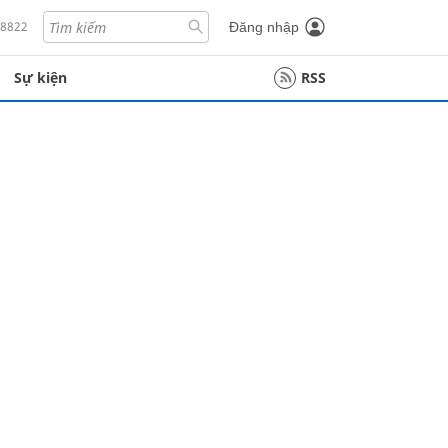
18822
Đăng nhập
Sự kiện
RSS