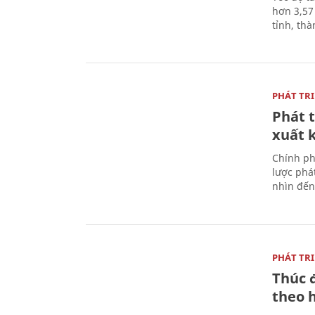
hơn 3,57
tỉnh, th
PHÁT TR
Phát t
xuất 
Chính ph
lược phá
nhìn đến
PHÁT TR
Thúc 
theo 