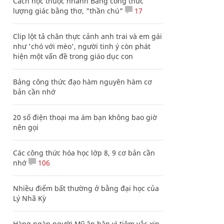
Cách học thuộc nhanh Bảng công thức
lượng giác bằng thơ, "thần chú"
17
Clip lột tả chân thực cảnh anh trai và em gái
như 'chó với mèo', người tinh ý còn phát
hiện một vấn đề trong giáo dục con
Bảng công thức đạo hàm nguyên hàm cơ
bản cần nhớ
20 số điện thoại ma ám bạn không bao giờ
nên gọi
Các công thức hóa học lớp 8, 9 cơ bản cần
nhớ
106
Nhiều điểm bất thường ở bằng đại học của
Lý Nhã Kỳ
Hàng ngàn người Mỹ ân hận vì tiêm vắc xin