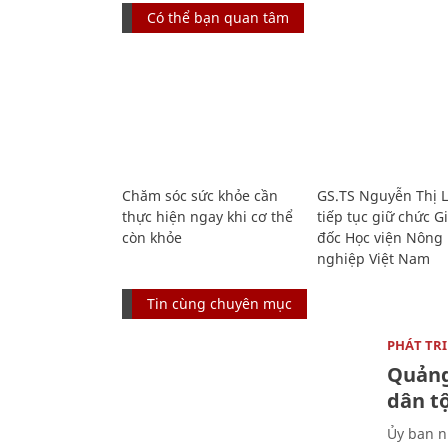
Có thể bạn quan tâm
Chăm sóc sức khỏe cần
GS.TS Nguyễn Thị 
thực hiện ngay khi cơ thể
tiếp tục giữ chức 
còn khỏe
đốc Học viện Nông
nghiệp Việt Nam
Tin cùng chuyên mục
PHÁT TR
Quảng
dân tộ
Ủy ban n