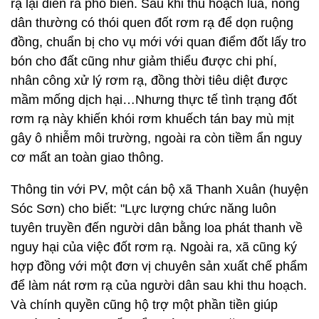
rạ lại diễn ra phổ biến. Sau khi thu hoạch lúa, nông
dân thường có thói quen đốt rơm rạ để dọn ruộng
đồng, chuẩn bị cho vụ mới với quan điểm đốt lấy tro
bón cho đất cũng như giảm thiểu được chi phí,
nhân công xử lý rơm rạ, đồng thời tiêu diệt được
mầm mống dịch hại…Nhưng thực tế tình trạng đốt
rơm rạ này khiến khói rơm khuếch tán bay mù mịt
gây ô nhiễm môi trường, ngoài ra còn tiềm ẩn nguy
cơ mất an toàn giao thông.
Thông tin với PV, một cán bộ xã Thanh Xuân (huyện
Sóc Sơn) cho biết: "Lực lượng chức năng luôn
tuyên truyền đến người dân bằng loa phát thanh về
nguy hại của việc đốt rơm rạ. Ngoài ra, xã cũng ký
hợp đồng với một đơn vị chuyên sản xuất chế phẩm
để làm nát rơm rạ của người dân sau khi thu hoạch.
Và chính quyền cũng hộ trợ một phần tiền giúp