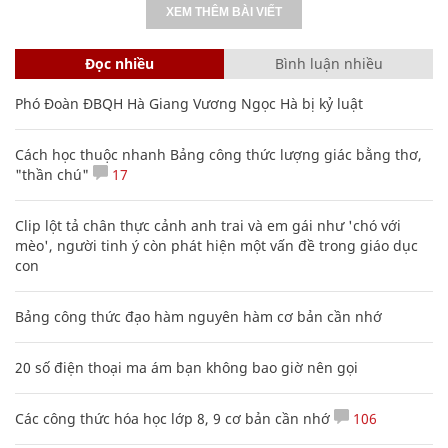
XEM THÊM BÀI VIẾT
Đọc nhiều
Bình luận nhiều
Phó Đoàn ĐBQH Hà Giang Vương Ngọc Hà bị kỷ luật
Cách học thuộc nhanh Bảng công thức lượng giác bằng thơ,
"thần chú"
17
Clip lột tả chân thực cảnh anh trai và em gái như 'chó với
mèo', người tinh ý còn phát hiện một vấn đề trong giáo dục
con
Bảng công thức đạo hàm nguyên hàm cơ bản cần nhớ
20 số điện thoại ma ám bạn không bao giờ nên gọi
Các công thức hóa học lớp 8, 9 cơ bản cần nhớ
106