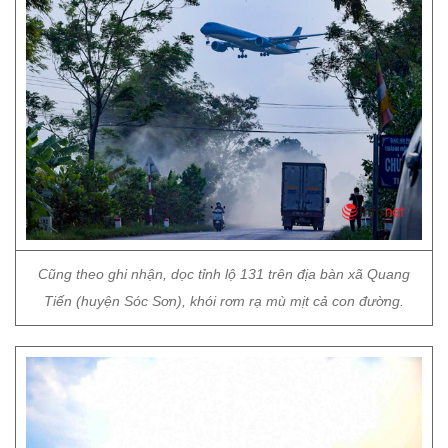
Cũng theo ghi nhận, dọc tỉnh lộ 131 trên địa bàn xã Quang
Tiến (huyện Sóc Sơn), khói rơm rạ mù mịt cả con đường.