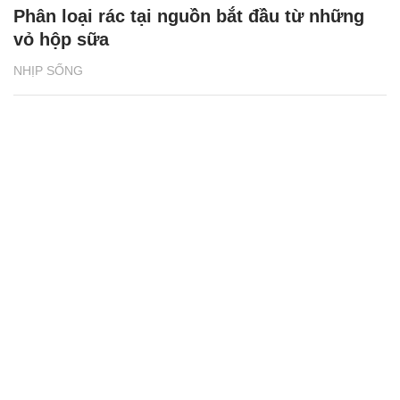
Phân loại rác tại nguồn bắt đầu từ những
vỏ hộp sữa
NHỊP SỐNG