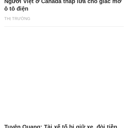
Người Việt ở Canada thắp lửa cho giấc mơ
ô tô điện
THỊ TRƯỜNG
Tuyên Quang: Tài xế tố bị giữ xe, đòi tiền