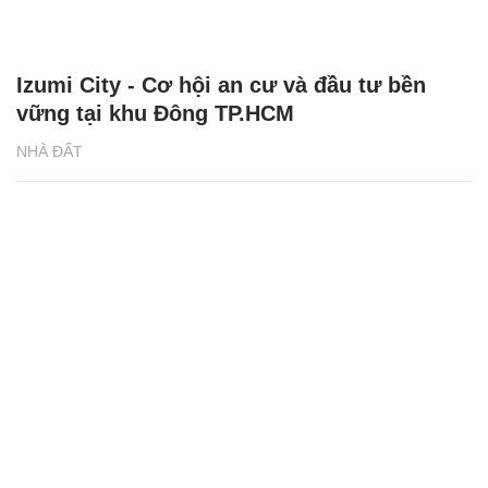
Izumi City - Cơ hội an cư và đầu tư bền
vững tại khu Đông TP.HCM
NHÀ ĐẤT