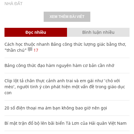
NHÀ ĐẤT
XEM THÊM BÀI VIẾT
Đọc nhiều
Bình luận nhiều
Cách học thuộc nhanh Bảng công thức lượng giác bằng thơ,
"thần chú"
17
Bảng công thức đạo hàm nguyên hàm cơ bản cần nhớ
Clip lột tả chân thực cảnh anh trai và em gái như 'chó với
mèo', người tinh ý còn phát hiện một vấn đề trong giáo dục
con
20 số điện thoại ma ám bạn không bao giờ nên gọi
Bí mật trận đổ bộ lên bãi biển Tà Lơn của Hải quân Việt Nam