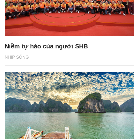
Niềm tự hào của người SHB
NHỊP SỐNG