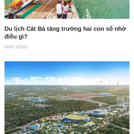
Du lịch Cát Bà tăng trưởng hai con số nhờ
điều gì?
NHỊP SỐNG