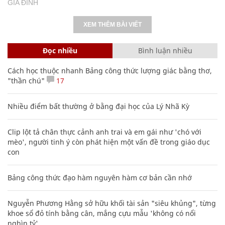
GIA ĐÌNH
XEM THÊM BÀI VIẾT
Đọc nhiều
Bình luận nhiều
Cách học thuộc nhanh Bảng công thức lượng giác bằng thơ,
"thần chú"
17
Nhiều điểm bất thường ở bằng đại học của Lý Nhã Kỳ
Clip lột tả chân thực cảnh anh trai và em gái như 'chó với
mèo', người tinh ý còn phát hiện một vấn đề trong giáo dục
con
Bảng công thức đạo hàm nguyên hàm cơ bản cần nhớ
Nguyễn Phương Hằng sở hữu khối tài sản "siêu khủng", từng
khoe sổ đỏ tính bằng cân, mắng cựu mẫu 'không có nổi
nghìn tỷ'