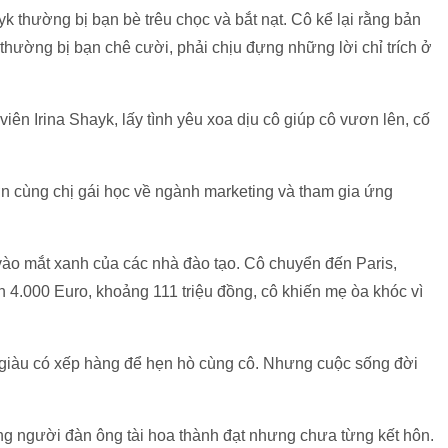
ayk thường bị bạn bè trêu chọc và bắt nạt. Cô kể lại rằng bản
 thường bị bạn chê cười, phải chịu đựng những lời chỉ trích ở
ên Irina Shayk, lấy tình yêu xoa dịu cô giúp cô vươn lên, cố
ớn cùng chị gái học về ngành marketing và tham gia ứng
vào mắt xanh của các nhà đào tạo. Cô chuyển đến Paris,
n 4.000 Euro, khoảng 111 triệu đồng, cô khiến mẹ òa khóc vì
g giàu có xếp hàng để hẹn hò cùng cô. Nhưng cuộc sống đời
ng người đàn ông tài hoa thành đạt nhưng chưa từng kết hôn.