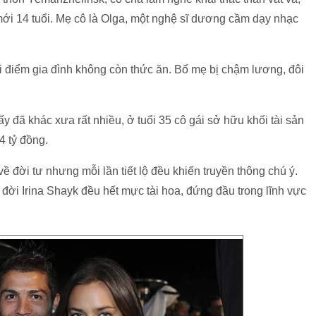
mới 14 tuổi. Mẹ cô là Olga, một nghệ sĩ dương cầm dạy nhạc
i điểm gia đình không còn thức ăn. Bố mẹ bị chậm lương, đôi
 đã khác xưa rất nhiều, ở tuổi 35 cô gái sở hữu khối tài sản
4 tỷ đồng.
ộ về đời tư nhưng mỗi lần tiết lộ đều khiến truyền thông chú ý.
đời Irina Shayk đều hết mực tài hoa, đứng đầu trong lĩnh vực