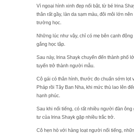
Vì ngoại hình xinh đẹp nổi bật, từ bé Irina Sh
thân rất gầy, làn da sạm màu, đôi môi lớn nên
trường học.
Những lúc như vậy, chỉ có mẹ bên cạnh động vi
gắng học tập.
Sau này, Irina Shayk chuyển đến thành phố l
tuyển trở thành người mẫu.
Cô gái có thân hình, thước đo chuẩn sớm lọt 
Pháp rồi Tây Ban Nha, khi mức thù lao lên đế
hạnh phúc.
Sau khi nổi tiếng, có rất nhiều người đàn ôn
tư của Irina Shayk gặp nhiều trắc trở.
Cô hẹn hò với hàng loạt người nổi tiếng, nhữ