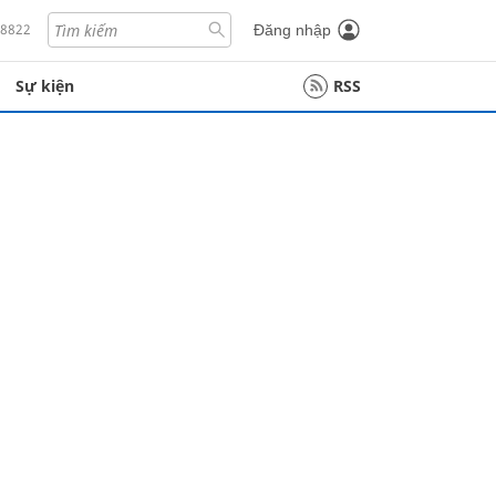
18822
Đăng nhập
Sự kiện
RSS