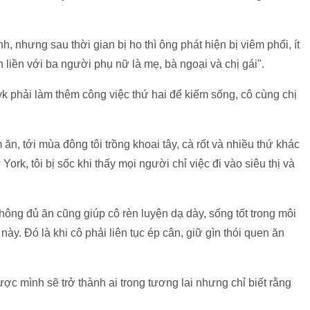
h, nhưng sau thời gian bị ho thì ông phát hiện bị viêm phổi, ít
 liền với ba người phụ nữ là mẹ, bà ngoại và chị gái".
ayk phải làm thêm công việc thứ hai để kiếm sống, cô cùng chị
 ăn, tới mùa đông tôi trồng khoai tây, cà rốt và nhiều thứ khác
ork, tôi bị sốc khi thấy mọi người chỉ việc đi vào siêu thị và
không đủ ăn cũng giúp cô rèn luyện dạ dày, sống tốt trong môi
ày. Đó là khi cô phải liên tục ép cân, giữ gìn thói quen ăn
ợc mình sẽ trở thành ai trong tương lai nhưng chỉ biết rằng