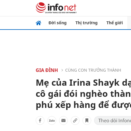
Đời sống
Thị trường
Thế giới
GIA ĐÌNH
CÙNG CON TRƯỞNG THÀNH
Mẹ của Irina Shayk d
cô gái đói nghèo thàn
phú xếp hàng để đượ