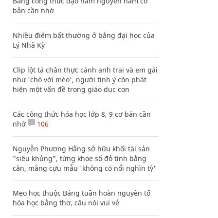
Bảng công thức đạo hàm nguyên hàm cơ
bản cần nhớ
Nhiều điểm bất thường ở bằng đại học của
Lý Nhã Kỳ
Clip lột tả chân thực cảnh anh trai và em gái
như 'chó với mèo', người tinh ý còn phát
hiện một vấn đề trong giáo dục con
Các công thức hóa học lớp 8, 9 cơ bản cần
nhớ
106
Nguyễn Phương Hằng sở hữu khối tài sản
"siêu khủng", từng khoe sổ đỏ tính bằng
cân, mắng cựu mẫu 'không có nổi nghìn tỷ'
Mẹo học thuộc Bảng tuần hoàn nguyên tố
hóa học bằng thơ, câu nói vui vẻ