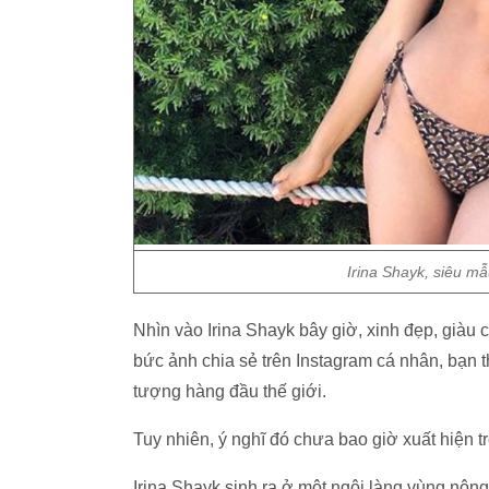
Irina Shayk, siêu mẫ
Nhìn vào Irina Shayk bây giờ, xinh đẹp, giàu 
bức ảnh chia sẻ trên Instagram cá nhân, bạn 
tượng hàng đầu thế giới.
Tuy nhiên, ý nghĩ đó chưa bao giờ xuất hiện 
Irina Shayk sinh ra ở một ngôi làng vùng nông