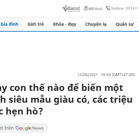
Hotline: 09161
Gia đình
Giới trẻ
Khỏe - đẹp
Chuyện lạ
Quân sự
15/06/2021 18:59 (GMT+07:00)
ạy con thế nào để biến một
h siêu mẫu giàu có, các triệu
c hẹn hò?