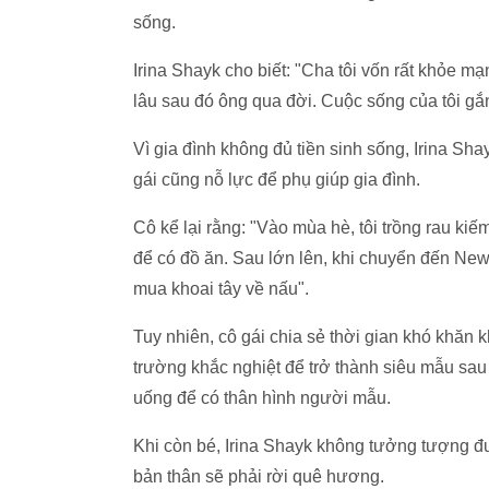
sống.
Irina Shayk cho biết: "Cha tôi vốn rất khỏe mạn
lâu sau đó ông qua đời. Cuộc sống của tôi gắn
Vì gia đình không đủ tiền sinh sống, Irina Sh
gái cũng nỗ lực để phụ giúp gia đình.
Cô kể lại rằng: "Vào mùa hè, tôi trồng rau kiếm
để có đồ ăn. Sau lớn lên, khi chuyển đến New Y
mua khoai tây về nấu".
Tuy nhiên, cô gái chia sẻ thời gian khó khăn 
trường khắc nghiệt để trở thành siêu mẫu sau n
uống để có thân hình người mẫu.
Khi còn bé, Irina Shayk không tưởng tượng đư
bản thân sẽ phải rời quê hương.