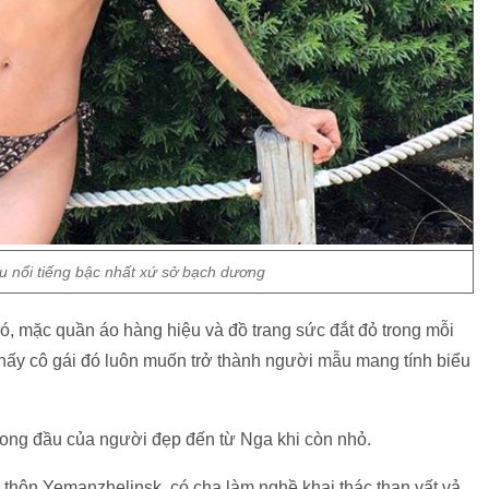
u nổi tiếng bậc nhất xứ sở bạch dương
có, mặc quần áo hàng hiệu và đồ trang sức đắt đỏ trong mỗi
thấy cô gái đó luôn muốn trở thành người mẫu mang tính biểu
trong đầu của người đẹp đến từ Nga khi còn nhỏ.
 thôn Yemanzhelinsk, có cha làm nghề khai thác than vất vả,