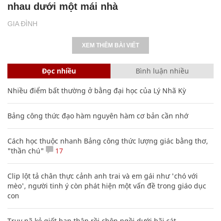
nhau dưới một mái nhà
GIA ĐÌNH
XEM THÊM BÀI VIẾT
Đọc nhiều
Bình luận nhiều
Nhiều điểm bất thường ở bằng đại học của Lý Nhã Kỳ
Bảng công thức đạo hàm nguyên hàm cơ bản cần nhớ
Cách học thuộc nhanh Bảng công thức lượng giác bằng thơ,
"thần chú"
17
Clip lột tả chân thực cảnh anh trai và em gái như 'chó với
mèo', người tinh ý còn phát hiện một vấn đề trong giáo dục
con
Truy nã kẻ giết bạn thân rồi chôn ngồi dưới bãi cát