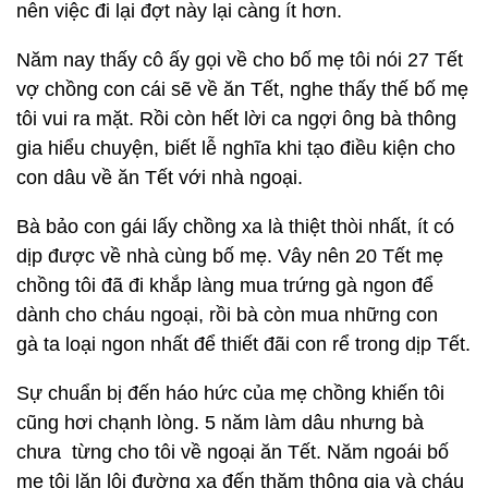
nên việc đi lại đợt này lại càng ít hơn.
Năm nay thấy cô ấy gọi về cho bố mẹ tôi nói 27 Tết
vợ chồng con cái sẽ về ăn Tết, nghe thấy thế bố mẹ
tôi vui ra mặt. Rồi còn hết lời ca ngợi ông bà thông
gia hiểu chuyện, biết lễ nghĩa khi tạo điều kiện cho
con dâu về ăn Tết với nhà ngoại.
Bà bảo con gái lấy chồng xa là thiệt thòi nhất, ít có
dịp được về nhà cùng bố mẹ. Vây nên 20 Tết mẹ
chồng tôi đã đi khắp làng mua trứng gà ngon để
dành cho cháu ngoại, rồi bà còn mua những con
gà ta loại ngon nhất để thiết đãi con rể trong dịp Tết.
Sự chuẩn bị đến háo hức của mẹ chồng khiến tôi
cũng hơi chạnh lòng. 5 năm làm dâu nhưng bà
chưa từng cho tôi về ngoại ăn Tết. Năm ngoái bố
mẹ tôi lặn lội đường xa đến thăm thông gia và cháu