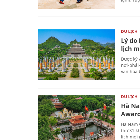
DU LỊCH
Lý do
lịch m
Được kỳ 
nơi-phải
văn hoá 
DU LỊCH
Hà Na
Award
Hà Nam v
thứ 31 k
lịch mới