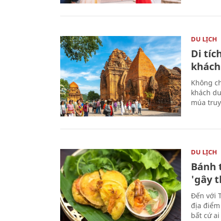
DU LỊCH
Di tí
khách
Không ch
khách du
múa truy
DU LỊCH
Bánh 
'gây 
Đến với 
địa điểm
bất cứ a