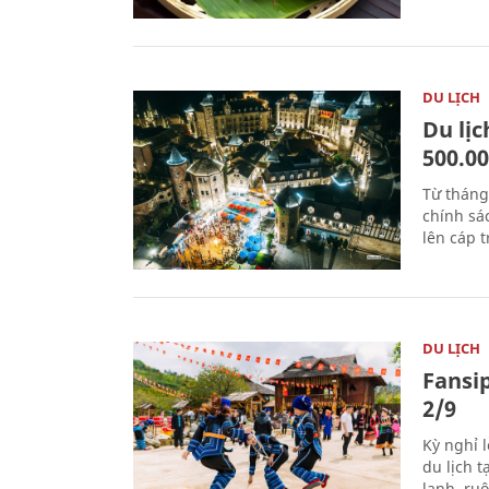
DU LỊCH
Du lị
500.0
Từ tháng
chính sá
lên cáp t
DU LỊCH
Fansip
2/9
Kỳ nghỉ l
du lịch t
lạnh, ru