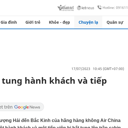
Hotline: 09161
Gia đình
Giới trẻ
Khỏe - đẹp
Chuyện lạ
Quân sự
17/07/2023 10:45 (GMT+07:00)
t tung hành khách và tiếp
ợng Hải đến Bắc Kinh của hãng hàng không Air China
 hành khách và một tiếp viên bị hất tung lên trần cabin.