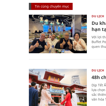
Tin cùng chuyên mục
DU LỊCH
Du kh
hạn t
Với lợi t
Buffet P
quen thu
DU LỊCH
48h ch
Dịp Tết 
lựa chọn
sắc thiê
văn hóa 