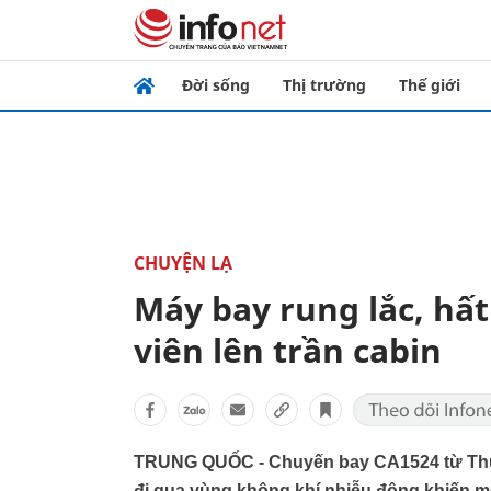
Đời sống
Thị trường
Thế giới
CHUYỆN LẠ
Máy bay rung lắc, hấ
viên lên trần cabin
TRUNG QUỐC - Chuyến bay CA1524 từ Thư
đi qua vùng không khí nhiễu động khiến một