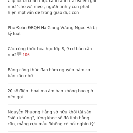
Clip lột tả chân thực cảnh anh trai và em gái
như 'chó với mèo', người tinh ý còn phát
hiện một vấn đề trong giáo dục con
Phó Đoàn ĐBQH Hà Giang Vương Ngọc Hà bị
kỷ luật
Các công thức hóa học lớp 8, 9 cơ bản cần
nhớ
106
Bảng công thức đạo hàm nguyên hàm cơ
bản cần nhớ
20 số điện thoại ma ám bạn không bao giờ
nên gọi
Nguyễn Phương Hằng sở hữu khối tài sản
"siêu khủng", từng khoe sổ đỏ tính bằng
cân, mắng cựu mẫu 'không có nổi nghìn tỷ'