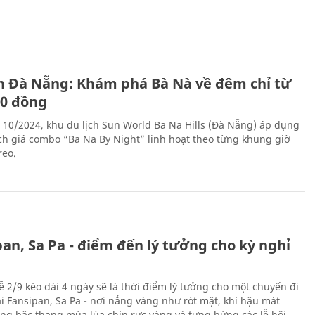
ch Đà Nẵng: Khám phá Bà Nà về đêm chỉ từ
00 đồng
 10/2024, khu du lịch Sun World Ba Na Hills (Đà Nẵng) áp dụng
ch giá combo “Ba Na By Night” linh hoạt theo từng khung giờ
reo.
an, Sa Pa - điểm đến lý tưởng cho kỳ nghỉ
ễ 2/9 kéo dài 4 ngày sẽ là thời điểm lý tưởng cho một chuyến đi
ại Fansipan, Sa Pa - nơi nắng vàng như rót mật, khí hậu mát
ộng bậc thang mùa lúa chín rực vàng và tưng bừng các lễ hội.