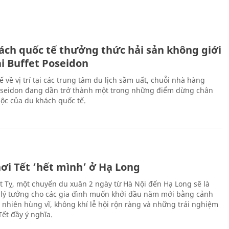
ách quốc tế thưởng thức hải sản không giới
ại Buffet Poseidon
hế về vị trí tại các trung tâm du lịch sầm uất, chuỗi nhà hàng
oseidon đang dần trở thành một trong những điểm dừng chân
ộc của du khách quốc tế.
ơi Tết ‘hết mình’ ở Hạ Long
Ất Tỵ, một chuyến du xuân 2 ngày từ Hà Nội đến Hạ Long sẽ là
 lý tưởng cho các gia đình muốn khởi đầu năm mới bằng cảnh
n nhiên hùng vĩ, không khí lễ hội rộn ràng và những trải nghiệm
Tết đầy ý nghĩa.