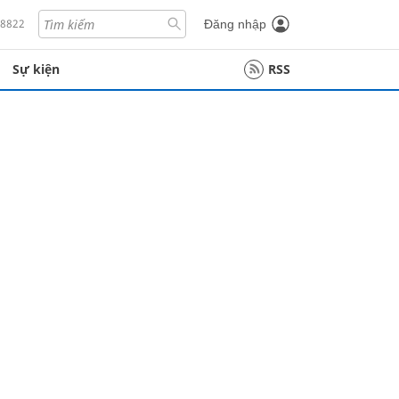
18822
Đăng nhập
Sự kiện
RSS