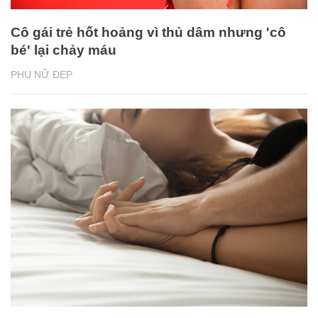
Cô gái trẻ hốt hoảng vì thủ dâm nhưng 'cô
bé' lại chảy máu
PHỤ NỮ ĐẸP