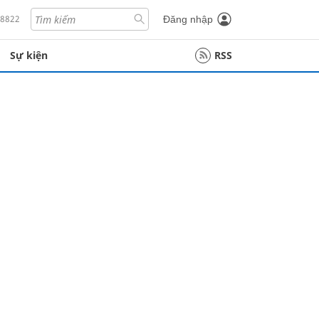
18822
Đăng nhập
Sự kiện
RSS