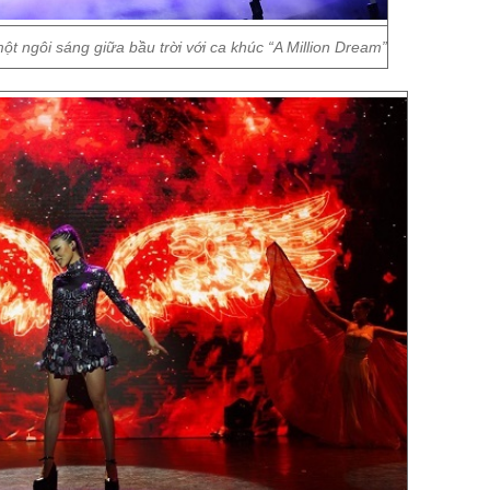
t ngôi sáng giữa bầu trời với ca khúc “A Million Dream”