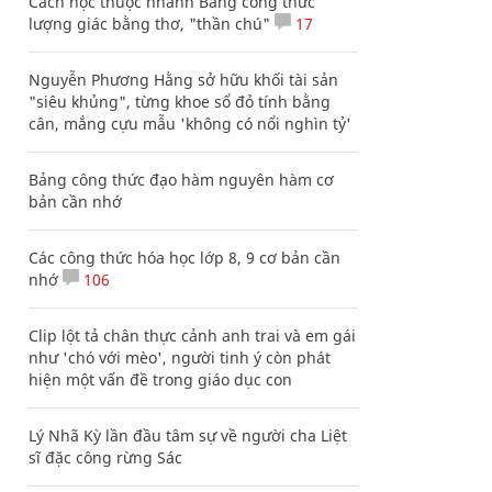
Cách học thuộc nhanh Bảng công thức
lượng giác bằng thơ, "thần chú"
17
Nguyễn Phương Hằng sở hữu khối tài sản
"siêu khủng", từng khoe sổ đỏ tính bằng
cân, mắng cựu mẫu 'không có nổi nghìn tỷ'
Bảng công thức đạo hàm nguyên hàm cơ
bản cần nhớ
Các công thức hóa học lớp 8, 9 cơ bản cần
nhớ
106
Clip lột tả chân thực cảnh anh trai và em gái
như 'chó với mèo', người tinh ý còn phát
hiện một vấn đề trong giáo dục con
Lý Nhã Kỳ lần đầu tâm sự về người cha Liệt
sĩ đặc công rừng Sác