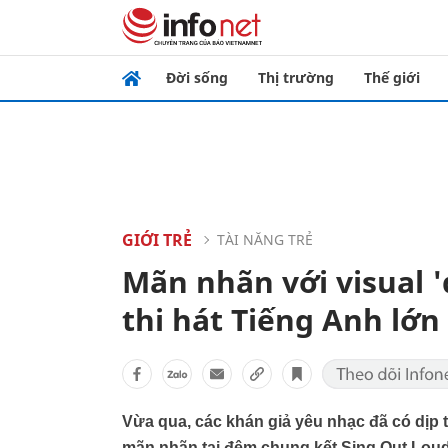
Đời sống
Thị trường
Thế giới
GIỚI TRẺ
TÀI NĂNG TRẺ
Mãn nhãn với visual '
thi hát Tiếng Anh lớ
Vừa qua, các khán giả yêu nhạc đã có dịp
mãn nhãn tại đêm chung kết Sing Out Loud 