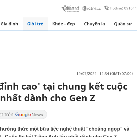
Hotline: 09161
Gia đình
Giới trẻ
Khỏe - đẹp
Chuyện lạ
Quân sự
19/07/2022 12:34 (GMT+07:00)
đỉnh cao' tại chung kết cuộc
n nhất dành cho Gen Z
 thưởng thức một bữa tiệc nghệ thuật “choáng ngợp” và
- Cuộc thi hát Tiếng Anh lớn nhất dành cho Gen Z.