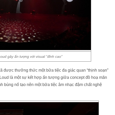
oud gây ấn tượng với visual “đỉnh cao"
ã được thưởng thức một bữa tiệc đa giác quan “thịnh soạn”
ut Loud là một sự kết hợp ấn tượng giữa concept đồ hoạ mãn
nh bùng nổ tạo nên một bữa tiệc âm nhạc đậm chất nghệ