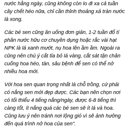
nước hằng ngày, cũng không còn lo đi xa cả tuần
cây chết héo nữa, chỉ cần thỉnh thoảng xả tràn nước
là xong.
Các bé sen cũng ăn uống đơn giản, 1-2 tuần đổ tí
phân nước hữu cơ chuyên dụng hoặc rắc vài hạt
NPK là lá xanh mướt, nụ hoa lên ầm ầm. Ngoài ra
cũng nên chú ý cắt tỉa bỏ lá vàng, cắt sát tận chân
cuống hoa héo, tàn, sâu bệnh để sen có thể nở
nhiều hoa mới.
Với hoa sen quan trọng nhất là chỗ trồng, cứ phải
có nắng sen mới đẹp được. Các bạn nên chọn nơi
có tối thiểu 4 tiếng nắng/ngày, được 6-8 tiếng thì
càng tốt, ít nắng quá các bé sen sẽ ít lá và hoa.
Cũng lưu ý nên tránh nơi lộng gió vì sẽ ảnh hưởng
đến quá trình nở hoa của sen".