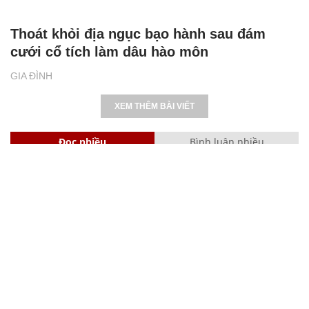
Thoát khỏi địa ngục bạo hành sau đám
cưới cổ tích làm dâu hào môn
GIA ĐÌNH
XEM THÊM BÀI VIẾT
Đọc nhiều
Bình luận nhiều
Phó Đoàn ĐBQH Hà Giang Vương Ngọc Hà bị kỷ luật
Cách học thuộc nhanh Bảng công thức lượng giác bằng thơ,
"thần chú"
17
Clip lột tả chân thực cảnh anh trai và em gái như 'chó với
mèo', người tinh ý còn phát hiện một vấn đề trong giáo dục
con