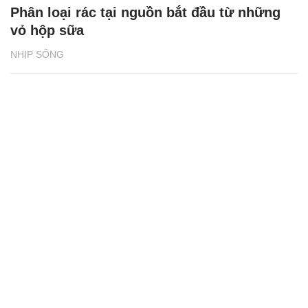
Phân loại rác tại nguồn bắt đầu từ những
vỏ hộp sữa
NHỊP SỐNG