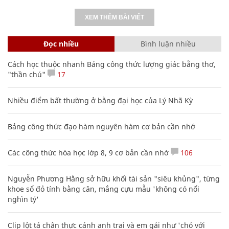
XEM THÊM BÀI VIẾT
Đọc nhiều
Bình luận nhiều
Cách học thuộc nhanh Bảng công thức lượng giác bằng thơ,
"thần chú"
17
Nhiều điểm bất thường ở bằng đại học của Lý Nhã Kỳ
Bảng công thức đạo hàm nguyên hàm cơ bản cần nhớ
Các công thức hóa học lớp 8, 9 cơ bản cần nhớ
106
Nguyễn Phương Hằng sở hữu khối tài sản "siêu khủng", từng
khoe sổ đỏ tính bằng cân, mắng cựu mẫu 'không có nổi
nghìn tỷ'
Clip lột tả chân thực cảnh anh trai và em gái như 'chó với