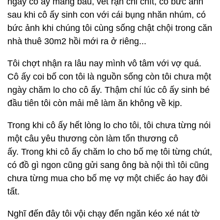
ngày cô ấy mang bầu, vết rạn chi chít, có bức ảnh
sau khi cô ấy sinh con với cái bụng nhăn nhúm, có
bức ảnh khi chúng tôi cùng sống chật chội trong căn
nhà thuê 30m2 hồi mới ra ở riêng...
Tôi chợt nhận ra lâu nay mình vô tâm với vợ quá.
Cô ấy coi bố con tôi là nguồn sống còn tôi chưa một
ngày chăm lo cho cô ấy. Thậm chí lúc cô ấy sinh bé
đầu tiên tôi còn mải mê làm ăn không về kịp.
Trong khi cô ấy hết lòng lo cho tôi, tôi chưa từng nói
một câu yêu thương còn làm tổn thương cô
ấy. Trong khi cô ấy chăm lo cho bố mẹ tôi từng chút,
có đồ gì ngon cũng gửi sang ông bà nội thì tôi cũng
chưa từng mua cho bố mẹ vợ một chiếc áo hay đôi
tất.
Nghĩ đến đây tôi vội chạy đến ngăn kéo xé nát tờ