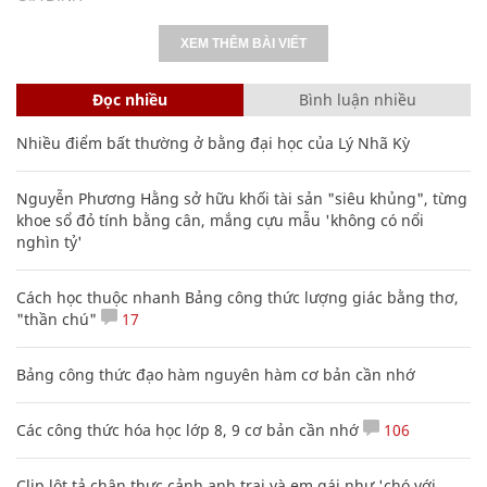
XEM THÊM BÀI VIẾT
Đọc nhiều
Bình luận nhiều
Nhiều điểm bất thường ở bằng đại học của Lý Nhã Kỳ
Nguyễn Phương Hằng sở hữu khối tài sản "siêu khủng", từng
khoe sổ đỏ tính bằng cân, mắng cựu mẫu 'không có nổi
nghìn tỷ'
Cách học thuộc nhanh Bảng công thức lượng giác bằng thơ,
"thần chú"
17
Bảng công thức đạo hàm nguyên hàm cơ bản cần nhớ
Các công thức hóa học lớp 8, 9 cơ bản cần nhớ
106
Clip lột tả chân thực cảnh anh trai và em gái như 'chó với