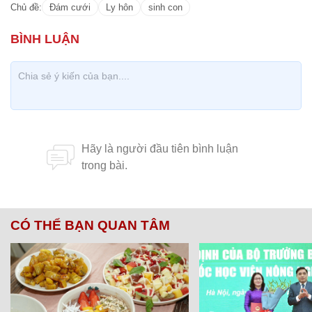
Chủ đề:
Đám cưới
Ly hôn
sinh con
CÓ THỂ BẠN QUAN TÂM