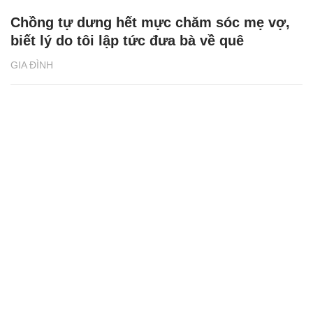
Chồng tự dưng hết mực chăm sóc mẹ vợ,
biết lý do tôi lập tức đưa bà về quê
GIA ĐÌNH