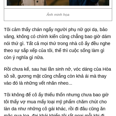
Ảnh minh họa
Tôi cảm thấy chán ngấy người phụ nữ gọi dạ, bảo
vâng, không có chính kiến cũng chẳng bao giờ dám
nói thứ gì. Tất cả mọi thứ trong nhà cô ấy đều nghe
theo sự sắp xếp của tôi, thế thì cuộc sống làm gì
còn ý nghĩa gì nữa.
Rồi chưa kể, sau hai lần sinh nở, vóc dáng của Hòa
sồ sề, gương mặt cũng chẳng còn khả ái mà thay
vào đó là những vết nhăn nheo...
Tôi không để cô ấy thiếu thốn nhưng chưa bao giờ
tôi thấy vợ mua mấy loại mỹ phẩm chăm chút cho
làn da như những cô gái khác, rồi đi đâu cũng ăn
mặc qua loa, đại khái khiến tôi rất ngại mỗi khi đi