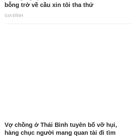
bỗng trở về cầu xin tôi tha thứ
GIA ĐÌNH
Vợ chồng ở Thái Bình tuyên bố vỡ hụi,
hàng chục người mang quan tài đi tìm