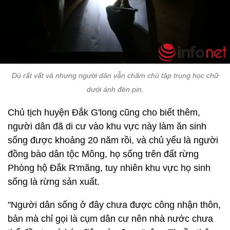
Dù rất vất vả nhưng người dân vẫn chăm chú tập trung học chữ
dưới ánh đèn pin.
Chủ tịch huyện Đắk G'long cũng cho biết thêm,
người dân đã di cư vào khu vực này làm ăn sinh
sống được khoảng 20 năm rồi, và chủ yếu là người
đồng bào dân tộc Mông, họ sống trên đất rừng
Phòng hộ Đắk R'măng, tuy nhiên khu vực họ sinh
sống là rừng sản xuất.
"Người dân sống ở đây chưa được công nhận thôn,
bản mà chỉ gọi là cụm dân cư nên nhà nước chưa