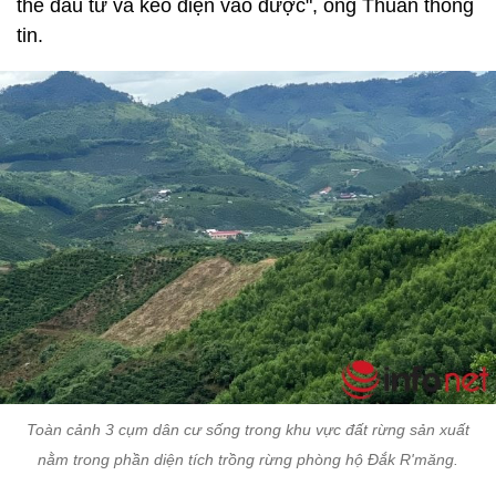
thể đầu tư và kéo điện vào được", ông Thuần thông
tin.
Toàn cảnh 3 cụm dân cư sống trong khu vực đất rừng sản xuất
nằm trong phần diện tích trồng rừng phòng hộ Đắk R'măng.