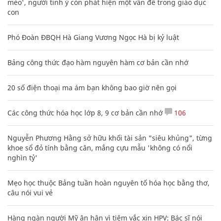
mèo', người tinh ý còn phát hiện một vấn đề trong giáo dục
con
Phó Đoàn ĐBQH Hà Giang Vương Ngọc Hà bị kỷ luật
Bảng công thức đạo hàm nguyên hàm cơ bản cần nhớ
20 số điện thoại ma ám bạn không bao giờ nên gọi
Các công thức hóa học lớp 8, 9 cơ bản cần nhớ
106
Nguyễn Phương Hằng sở hữu khối tài sản "siêu khủng", từng
khoe sổ đỏ tính bằng cân, mắng cựu mẫu 'không có nổi
nghìn tỷ'
Mẹo học thuộc Bảng tuần hoàn nguyên tố hóa học bằng thơ,
câu nói vui vẻ
Hàng ngàn người Mỹ ân hận vì tiêm vắc xin HPV: Bác sĩ nói