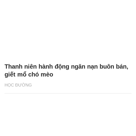
Thanh niên hành động ngăn nạn buôn bán,
giết mổ chó mèo
HỌC ĐƯỜNG