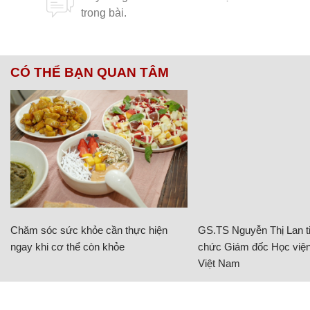
CÓ THỂ BẠN QUAN TÂM
Chăm sóc sức khỏe cần thực hiện
GS.TS Nguyễn Thị Lan ti
ngay khi cơ thể còn khỏe
chức Giám đốc Học viện
Việt Nam