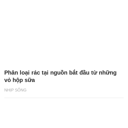
Phân loại rác tại nguồn bắt đầu từ những
vỏ hộp sữa
NHỊP SỐNG