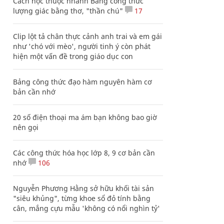
Cách học thuộc nhanh Bảng công thức
lượng giác bằng thơ, "thần chú"
17
Clip lột tả chân thực cảnh anh trai và em gái
như 'chó với mèo', người tinh ý còn phát
hiện một vấn đề trong giáo dục con
Bảng công thức đạo hàm nguyên hàm cơ
bản cần nhớ
20 số điện thoại ma ám bạn không bao giờ
nên gọi
Các công thức hóa học lớp 8, 9 cơ bản cần
nhớ
106
Nguyễn Phương Hằng sở hữu khối tài sản
"siêu khủng", từng khoe sổ đỏ tính bằng
cân, mắng cựu mẫu 'không có nổi nghìn tỷ'