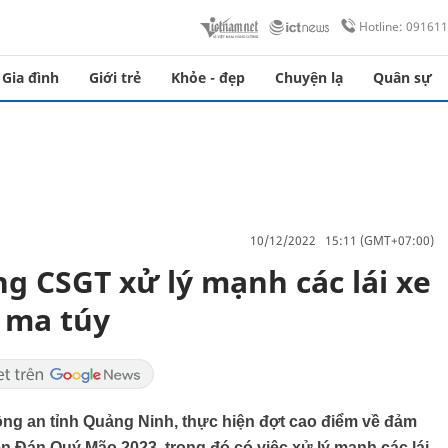
Hotline: 09161
Gia đình
Giới trẻ
Khỏe - đẹp
Chuyện lạ
Quân sự
10/12/2022 15:11 (GMT+07:00)
g CSGT xử lý mạnh các lái xe
 ma túy
g an tỉnh Quảng Ninh, thực hiện đợt cao điểm về đảm
 Đán Quý Mão 2023, trong đó có việc xử lý mạnh các lái