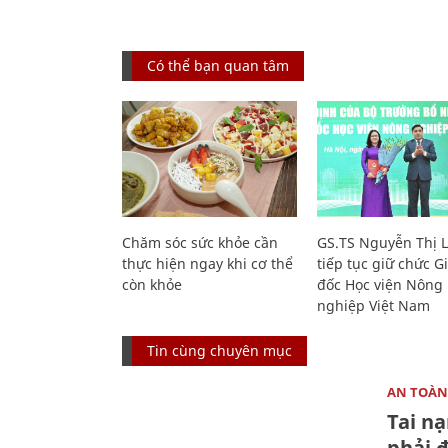
Có thể bạn quan tâm
Chăm sóc sức khỏe cần
GS.TS Nguyễn Thị 
thực hiện ngay khi cơ thể
tiếp tục giữ chức 
còn khỏe
đốc Học viện Nông
nghiệp Việt Nam
Tin cùng chuyên mục
AN TOÀN
Tai n
phải 