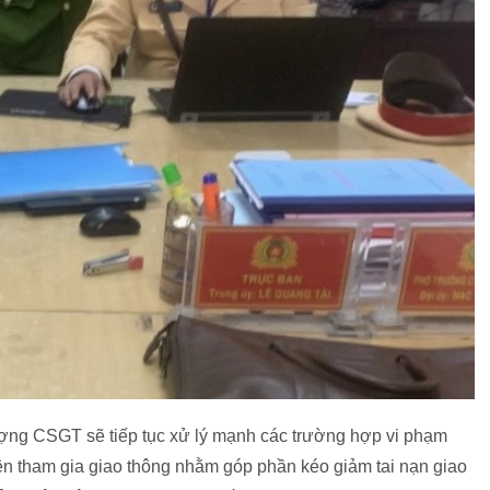
ượng CSGT sẽ tiếp tục xử lý mạnh các trường hợp vi phạm
ện tham gia giao thông nhằm góp phần kéo giảm tai nạn giao