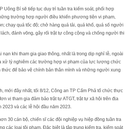
Uông Bí sẽ tiếp tục duy trì tuần tra kiểm soát, phối hợp
 những trường hợp người điều khiển phương tiện vi phạm,
cồn; chạy quá tốc độ; chở hàng quá tải, quá khổ, quá số người
lách, đánh võng, gây rối trật tự công cộng và chống người thi
nạn khi tham gia giao thông, nhất là trong dịp nghỉ lễ, ngoài
và xử lý nghiêm các trường hợp vi phạm của lực lượng chức
 thức để bảo vệ chính bản thân mình và những người xung
h, mới đây nhất, tối 8/12, Công an TP Cẩm Phả tổ chức thực
 vị tham gia đảm bảo trật tự ATGT, trật tự xã hội trên địa
 2023 và các lễ hội đầu năm 2023.
 30 cán bộ, chiến sĩ các đội nghiệp vụ hiệp đồng tuần tra
g các loại tội phạm. Đặc biệt là tập trung kiểm tra, kiểm soát