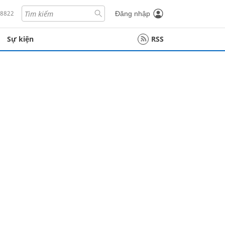
18822
Đăng nhập
Sự kiện
RSS