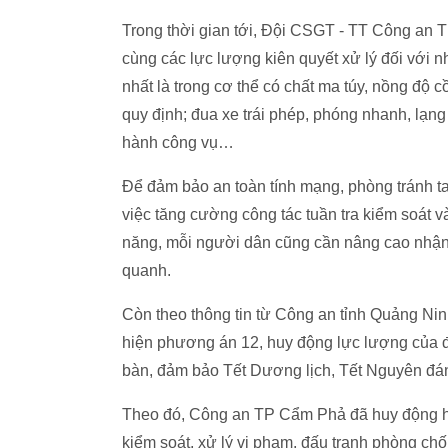
Trong thời gian tới, Đội CSGT - TT Công an TP 
cùng các lực lượng kiên quyết xử lý đối với
nhất là trong cơ thể có chất ma túy, nồng độ 
quy định; đua xe trái phép, phóng nhanh, lạng 
hành công vụ…
Để đảm bảo an toàn tính mạng, phòng tránh tai 
việc tăng cường công tác tuần tra kiểm soát 
năng, mỗi người dân cũng cần nâng cao nhận
quanh.
Còn theo thông tin từ Công an tỉnh Quảng Nin
hiện phương án 12, huy động lực lượng của đơn
bàn, đảm bảo Tết Dương lịch, Tết Nguyên đán
Theo đó, Công an TP Cẩm Phả đã huy động hơn
kiểm soát, xử lý vi phạm, đấu tranh phòng chốn