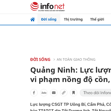
Đời sống
Thị trường
Thế giới
ĐỜI SỐNG
AN TOÀN GIAO THÔNG
Quảng Ninh: Lực lượn
vi phạm nồng độ cồn,
Lực lượng CSGT TP Uông Bí, Cẩm Phả, Côn
bảo TTATGT dịp Tết Dương lịch, Tết Nguyên