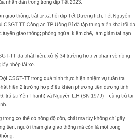
của nhân dân trong trong dịp Tết 2023.
àn giao thông, trật tự xã hội dịp Tết Dương lịch, Tết Nguyên
i CSGT-TT Công an TP Uông Bí đã tập trung triển khai tối đa
 tuyến giao thông; phòng ngừa, kiềm chế, làm giảm tai nạn
CSGT-TT đã phát hiện, xử lý 34 trường hợp vi phạm về nồng
giấy phép lái xe.
 Đội CSGT-TT trong quá trình thực hiện nhiệm vụ tuần tra
hát hiện 2 trường hợp điều khiển phương tiện dương tính
, trú tại Yên Thanh) và Nguyễn L.H (SN 1979) – cùng trú tại
nh.
 trong cơ thể có nồng độ cồn, chất ma túy không chỉ gây
 tiện, người tham gia giao thông mà còn là một trong
thông.