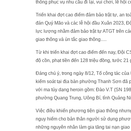
thông phục vụ nhu cầu đi lại, vui chơi, lễ hội 
Triển khai đợt cao điểm đảm bảo trật tự, an to
đán Quý Mão và các lễ hội đầu Xuân 2023, Độ
lực lượng nhằm đảm bảo trật tự ATGT trên các
giao thông và ùn tắc giao thông….
Từ khi triển khai đợt cao điểm đến nay, Đội 
độ cồn, phạt tiền đến 128 triệu đồng, tước 21 
Đáng chú ý, trong ngày 8/12, Tổ công tác của
kiểm soát tại địa bàn phường Thanh Sơn đã p
với ma túy dạng heroin gồm: Đào V.T (SN 1986
phường Quang Trung, Uông Bí, tỉnh Quảng Ni
Việc điều khiển phương tiện giao thông nhưng
nguy hiểm cho bản thân người sử dụng phương
những nguyên nhân làm gia tăng tai nạn giao 