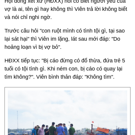
Hội đồng xét xử (HĐXX) hỏi có biết người yêu của
vợ là ai, tên gì hay không thì Viên trả lời không biết
và nói chỉ nghi ngờ.
Trước câu hỏi "con ruột mình có tình tội gì, tại sao
lại sát hại" thì Viên im lặng, lát sau mới đáp: "Do
hoảng loạn vì bị vợ bỏ".
HĐXX tiếp tục: "Bị cáo đừng có đổ thừa, đứa trẻ 5
tuổi có tội tình gì. Khi ném con, bị cáo có quay lại
tìm không?". Viên bình thản đáp: "Không tìm".