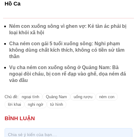
Hồ Ca
Ném con xuống sông vì ghen vợ: Kẻ tàn ác phải bị
loại khỏi xã hội
Cha ném con gái 5 tuổi xuống sông: Nghi phạm
không dùng chất kích thích, không có tiền sử tâm
thần
Vụ cha ném con xuống sông ở Quảng Nam: Bà
ngoại đòi cháu, bị con rể đạp vào ghế, dọa ném đá
vào đầu
Chủ đề:
ngoại tình
Quảng Nam
uống rượu
ném con
lời khai
nghi ngờ
tử hình