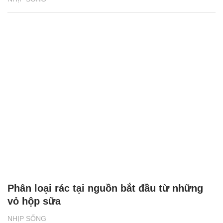
Phân loại rác tại nguồn bắt đầu từ những
vỏ hộp sữa
NHỊP SỐNG