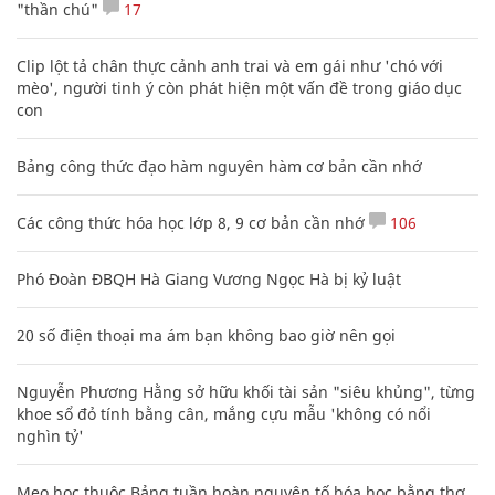
"thần chú"
17
Clip lột tả chân thực cảnh anh trai và em gái như 'chó với
mèo', người tinh ý còn phát hiện một vấn đề trong giáo dục
con
Bảng công thức đạo hàm nguyên hàm cơ bản cần nhớ
Các công thức hóa học lớp 8, 9 cơ bản cần nhớ
106
Phó Đoàn ĐBQH Hà Giang Vương Ngọc Hà bị kỷ luật
20 số điện thoại ma ám bạn không bao giờ nên gọi
Nguyễn Phương Hằng sở hữu khối tài sản "siêu khủng", từng
khoe sổ đỏ tính bằng cân, mắng cựu mẫu 'không có nổi
nghìn tỷ'
Mẹo học thuộc Bảng tuần hoàn nguyên tố hóa học bằng thơ,