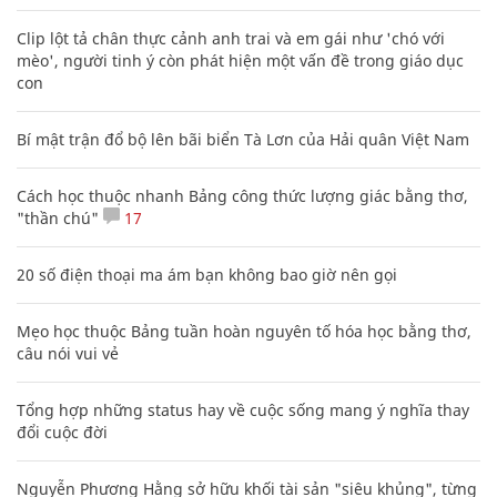
Clip lột tả chân thực cảnh anh trai và em gái như 'chó với
mèo', người tinh ý còn phát hiện một vấn đề trong giáo dục
con
Bí mật trận đổ bộ lên bãi biển Tà Lơn của Hải quân Việt Nam
Cách học thuộc nhanh Bảng công thức lượng giác bằng thơ,
"thần chú"
17
20 số điện thoại ma ám bạn không bao giờ nên gọi
Mẹo học thuộc Bảng tuần hoàn nguyên tố hóa học bằng thơ,
câu nói vui vẻ
Tổng hợp những status hay về cuộc sống mang ý nghĩa thay
đổi cuộc đời
Nguyễn Phương Hằng sở hữu khối tài sản "siêu khủng", từng