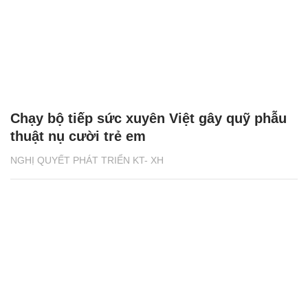
Chạy bộ tiếp sức xuyên Việt gây quỹ phẫu
thuật nụ cười trẻ em
NGHỊ QUYẾT PHÁT TRIỂN KT- XH