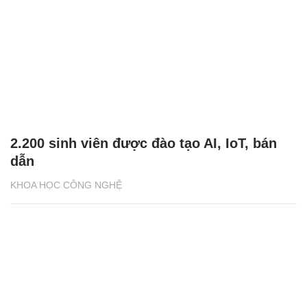
2.200 sinh viên được đào tạo AI, IoT, bán
dẫn
KHOA HỌC CÔNG NGHỆ