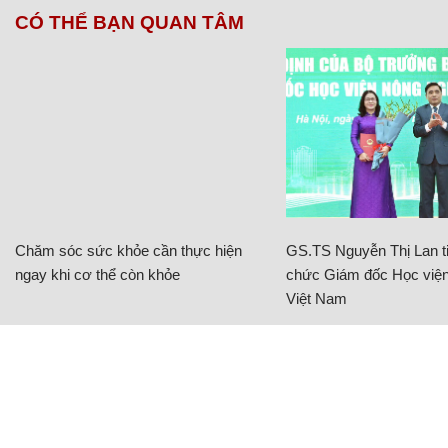
CÓ THỂ BẠN QUAN TÂM
Chăm sóc sức khỏe cần thực hiện
GS.TS Nguyễn Thị Lan ti
ngay khi cơ thể còn khỏe
chức Giám đốc Học viện
Việt Nam