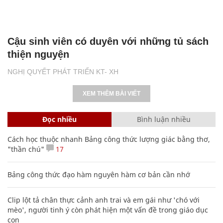
Cậu sinh viên có duyên với những tủ sách
thiện nguyện
NGHỊ QUYẾT PHÁT TRIỂN KT- XH
XEM THÊM BÀI VIẾT
Đọc nhiều
Bình luận nhiều
Cách học thuộc nhanh Bảng công thức lượng giác bằng thơ,
"thần chú"
17
Bảng công thức đạo hàm nguyên hàm cơ bản cần nhớ
Clip lột tả chân thực cảnh anh trai và em gái như 'chó với
mèo', người tinh ý còn phát hiện một vấn đề trong giáo dục
con