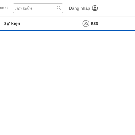
18822
Đăng nhập
Sự kiện
RSS