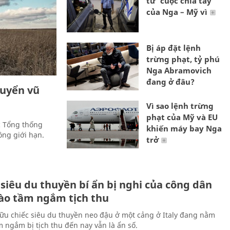
từ ‘cuộc chia tay’
của Nga – Mỹ vì
Bị áp đặt lệnh
trừng phạt, tỷ phú
Nga Abramovich
đang ở đâu?
huyển vũ
Vì sao lệnh trừng
phạt của Mỹ và EU
c Tổng thống
khiến máy bay Nga
ông giới hạn.
trở
siêu du thuyền bí ẩn bị nghi của công dân
ào tầm ngắm tịch thu
ữu chiếc siêu du thuyền neo đậu ở một cảng ở Italy đang nằm
m ngắm bị tịch thu đến nay vẫn là ẩn số.