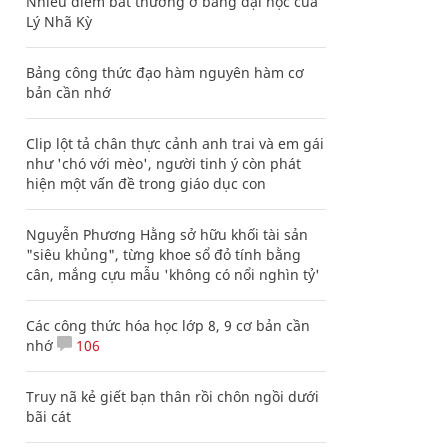
Nhiều điểm bất thường ở bằng đại học của
Lý Nhã Kỳ
Bảng công thức đạo hàm nguyên hàm cơ
bản cần nhớ
Clip lột tả chân thực cảnh anh trai và em gái
như 'chó với mèo', người tinh ý còn phát
hiện một vấn đề trong giáo dục con
Nguyễn Phương Hằng sở hữu khối tài sản
"siêu khủng", từng khoe sổ đỏ tính bằng
cân, mắng cựu mẫu 'không có nổi nghìn tỷ'
Các công thức hóa học lớp 8, 9 cơ bản cần
nhớ
106
Truy nã kẻ giết bạn thân rồi chôn ngồi dưới
bãi cát