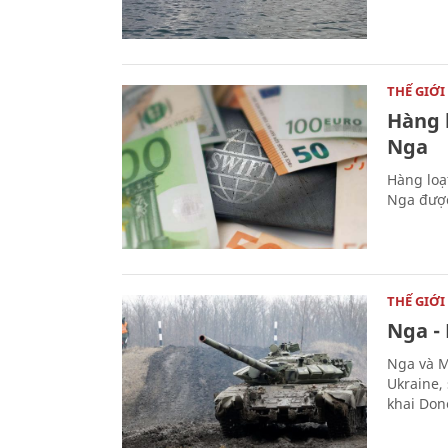
THẾ GIỚI
Hàng 
Nga
Hàng loạ
Nga được
THẾ GIỚI
Nga -
Nga và M
Ukraine,
khai Don