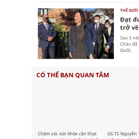
THẾ GIỚI
Đạt đ
trở về
Sau 3 nă
Châu đã 
Quốc.
CÓ THỂ BẠN QUAN TÂM
Chăm sóc sức khỏe cần thực
GS.TS Nguyễn T