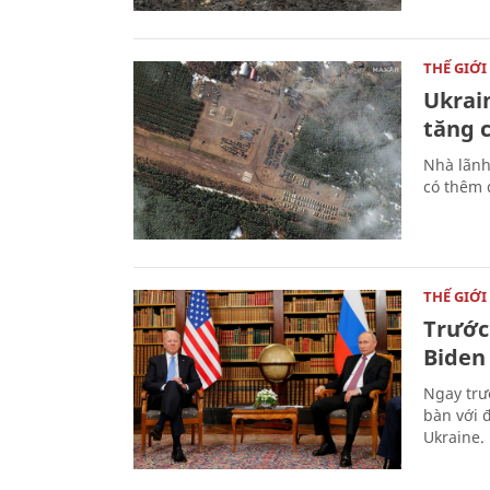
THẾ GIỚI
Ukrai
tăng 
Nhà lãnh
có thêm đ
THẾ GIỚI
Trước
Biden
Ngay trư
bàn với 
Ukraine.