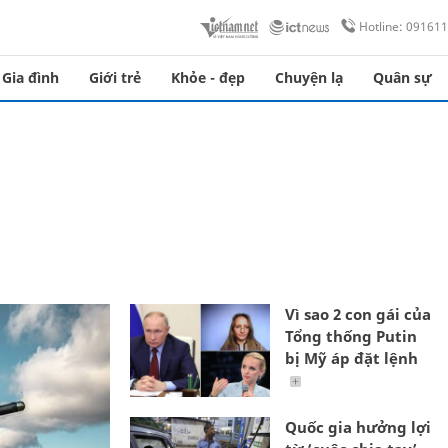
Hotline: 09161
Gia đình
Giới trẻ
Khỏe - đẹp
Chuyện lạ
Quân sự
Vì sao 2 con gái của
Tổng thống Putin
bị Mỹ áp đặt lệnh
Quốc gia hưởng lợi