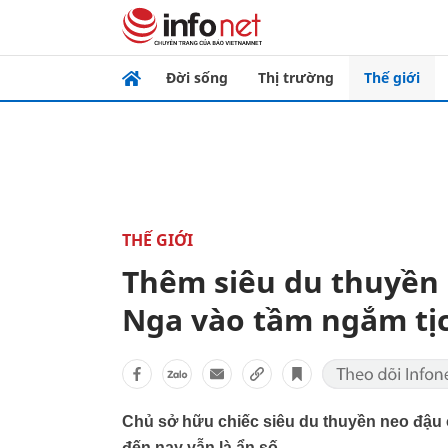
Đời sống
Thị trường
Thế giới
THẾ GIỚI
Thêm siêu du thuyền 
Nga vào tầm ngắm tị
Chủ sở hữu chiếc siêu du thuyền neo đậu ở
đến nay vẫn là ẩn số.