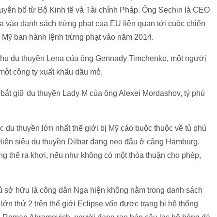
tuyên bố từ Bộ Kinh tế và Tài chính Pháp. Ông Sechin là CEO
a vào danh sách trừng phạt của EU liên quan tới cuộc chiến
 Mỹ ban hành lệnh trừng phạt vào năm 2014.
ch thu du thuyền Lena của ông Gennady Timchenko, một người
một công ty xuất khẩu dầu mỏ.
ã bắt giữ du thuyền Lady M của ông Alexei Mordashov, tỷ phú
 du thuyền lớn nhất thế giới bị Mỹ cáo buộc thuộc về tủ phú
Hiện siêu du thuyền Dilbar đang neo đậu ở cảng Hamburg.
 thể ra khơi, nếu như không có một thỏa thuận cho phép,
chủ sở hữu là công dân Nga hiện không nằm trong danh sách
ớn thứ 2 trên thế giới Eclipse vốn được trang bị hệ thống