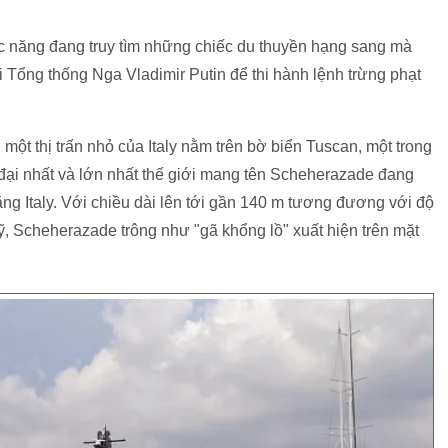
c năng đang truy tìm những chiếc du thuyền hạng sang mà
 Tổng thống Nga Vladimir Putin để thi hành lệnh trừng phạt
 một thị trấn nhỏ của Italy nằm trên bờ biển Tuscan, một trong
 đại nhất và lớn nhất thế giới mang tên Scheherazade đang
g Italy. Với chiều dài lên tới gần 140 m tương đương với độ
ỹ, Scheherazade trông như "gã khổng lồ" xuất hiện trên mặt