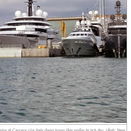
a di Carrara của Italy đang trong tầm ngắm bị tịch thu. (Ảnh: New