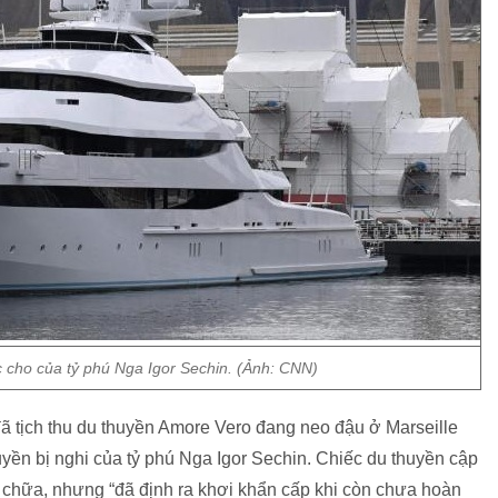
cho của tỷ phú Nga Igor Sechin. (Ảnh: CNN)
đã tịch thu du thuyền Amore Vero đang neo đậu ở Marseille
uyền bị nghi của tỷ phú Nga Igor Sechin. Chiếc du thuyền cập
 chữa, nhưng “đã định ra khơi khẩn cấp khi còn chưa hoàn