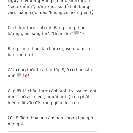
Nguyễn Phương Hằng sở hữu khối tài sản
"siêu khủng", từng khoe sổ đỏ tính bằng
cân, mắng cựu mẫu 'không có nổi nghìn tỷ'
Cách học thuộc nhanh Bảng công thức
lượng giác bằng thơ, "thần chú"
17
Bảng công thức đạo hàm nguyên hàm cơ
bản cần nhớ
Các công thức hóa học lớp 8, 9 cơ bản cần
nhớ
106
Clip lột tả chân thực cảnh anh trai và em gái
như 'chó với mèo', người tinh ý còn phát
hiện một vấn đề trong giáo dục con
20 số điện thoại ma ám bạn không bao giờ
nên gọi