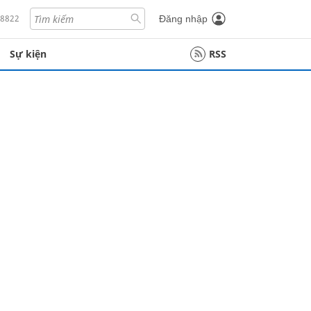
18822
Đăng nhập
Sự kiện
RSS