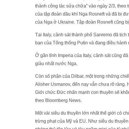
thành công tác sửa chữa” vào ngày 2/3, theo 
của tập đoàn dầu khí Nga Rosneft và đã bị đư
của Nga ở Ukraine. Tập đoàn Rosneft cũng bị
Tại Italy, cảnh sát thành phố Sanremo đã tị
bạn của Tổng thống Putin và đang điều hành 
Ở gần tỉnh Imperia của Italy, cảnh sát cũng đ
giàu nhất nước Nga.
Còn số phận của Dilbar, một trong những chiếc
Alisher Usmanov, đến nay vẫn chưa rõ ràng. 
Giới chức Đức nhấn mạnh con thuyền sẽ không
theo Bloomberg News.
Một vài siêu du thuyền lớn nhất thế giới có 
trừng phạt của Mỹ và EU. Như siêu du thuyền l