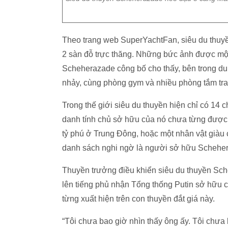
Theo trang web SuperYachtFan, siêu du thuy
2 sàn đỗ trực thăng. Những bức ảnh được một
Scheherazade công bố cho thấy, bên trong du 
nhảy, cùng phòng gym và nhiều phòng tắm tran
Trong thế giới siêu du thuyền hiện chỉ có 14
danh tính chủ sở hữu của nó chưa từng được 
tỷ phú ở Trung Đông, hoặc một nhân vật giàu 
danh sách nghi ngờ là người sở hữu Schehe
Thuyền trưởng điều khiển siêu du thuyền Sc
lên tiếng phủ nhận Tổng thống Putin sở hữu 
từng xuất hiện trên con thuyền đắt giá này.
“Tôi chưa bao giờ nhìn thấy ông ấy. Tôi chư