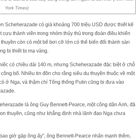
York Times)
ền Scheherazade có giá khoảng 700 triệu USD được thiết kế
 cựu thành viên trong nhóm thủy thủ trong đoàn điều khiển
thuyền còn có một bể bơi cỡ lớn có thể biến đổi thành sàn
g bị thiết bị mạ vàng.
 chiếc có chiều dài 140 m, nhưng Scheherazade đặc biệt ở chỗ
công bố. Nhiều tin đồn cho rằng siêu du thuyền thuộc về một
có ở Nga, và thậm chí Tổng thống Putin cũng bị đưa vào
razade.
heherazade là ông Guy Bennett-Pearce, một công dân Anh, đã
con thuyền, cũng như khẳng định nhà lãnh đạo Nga chưa
a bao giờ gặp ông ấy”, ông Bennett-Pearce nhấn mạnh thêm,