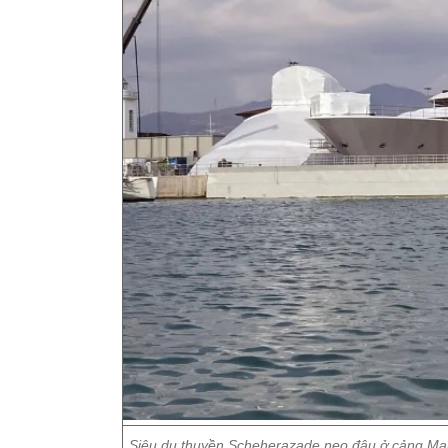
Siêu du thuyền Scheherazade neo đậu ở cảng Marin