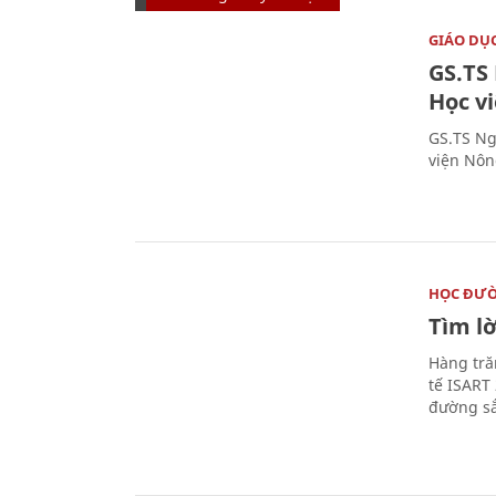
GIÁO DỤ
GS.TS
Học v
GS.TS Ng
viện Nôn
HỌC ĐƯ
Tìm lờ
Hàng tră
tế ISART
đường sắ