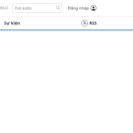
18822
Đăng nhập
Sự kiện
RSS