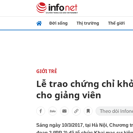
Đời sống
Thị trường
Thế giới
GIỚI TRẺ
Lễ trao chứng chỉ khở
cho giảng viên
Sáng ngày 10/3/2017, tại Hà Nội, Chương tr
đoạn 2 (IPP 2) đã tổ chức Khai mạc sự ki