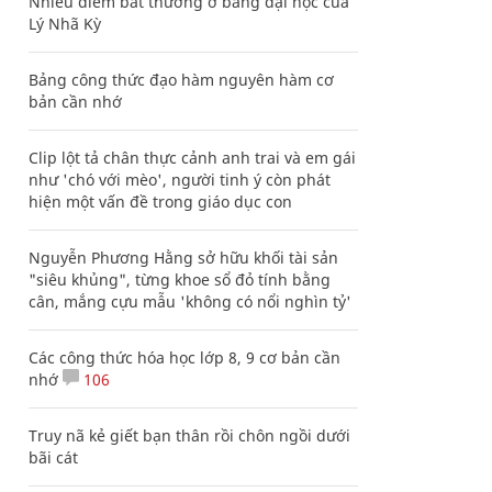
Nhiều điểm bất thường ở bằng đại học của
Lý Nhã Kỳ
Bảng công thức đạo hàm nguyên hàm cơ
bản cần nhớ
Clip lột tả chân thực cảnh anh trai và em gái
như 'chó với mèo', người tinh ý còn phát
hiện một vấn đề trong giáo dục con
Nguyễn Phương Hằng sở hữu khối tài sản
"siêu khủng", từng khoe sổ đỏ tính bằng
cân, mắng cựu mẫu 'không có nổi nghìn tỷ'
Các công thức hóa học lớp 8, 9 cơ bản cần
nhớ
106
Truy nã kẻ giết bạn thân rồi chôn ngồi dưới
bãi cát