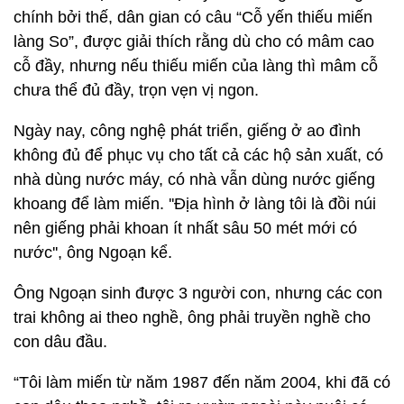
chính bởi thế, dân gian có câu “Cỗ yến thiếu miến
làng So”, được giải thích rằng dù cho có mâm cao
cỗ đầy, nhưng nếu thiếu miến của làng thì mâm cỗ
chưa thể đủ đầy, trọn vẹn vị ngon.
Ngày nay, công nghệ phát triển, giếng ở ao đình
không đủ để phục vụ cho tất cả các hộ sản xuất, có
nhà dùng nước máy, có nhà vẫn dùng nước giếng
khoang để làm miến. ''Địa hình ở làng tôi là đồi núi
nên giếng phải khoan ít nhất sâu 50 mét mới có
nước'', ông Ngoạn kể.
Ông Ngoạn sinh được 3 người con, nhưng các con
trai không ai theo nghề, ông phải truyền nghề cho
con dâu đầu.
“Tôi làm miến từ năm 1987 đến năm 2004, khi đã có