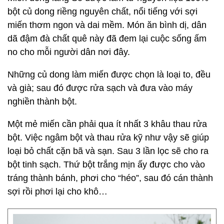
bột củ dong riềng nguyên chất, nổi tiếng với sợi
miến thơm ngon và dai mềm. Món ăn bình dị, dân
dã đậm đà chất quê này đã đem lại cuộc sống ấm
no cho mỗi người dân nơi đây.
Những củ dong làm miến được chọn là loại to, đều
và già; sau đó được rửa sạch và đưa vào máy
nghiền thành bột.
Một mẻ miến cần phải qua ít nhất 3 khâu thau rửa
bột. Việc ngâm bột và thau rửa kỹ như vậy sẽ giúp
loại bỏ chất cặn bã và sạn. Sau 3 lần lọc sẽ cho ra
bột tinh sạch. Thứ bột trắng mịn ấy được cho vào
tráng thành bánh, phơi cho “héo”, sau đó cán thành
sợi rồi phơi lại cho khô…