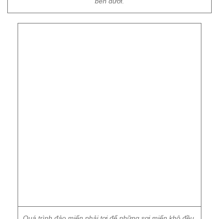
bên dưới.
Quá trình đảo miến phải tơi để những sợi miến khô đều.