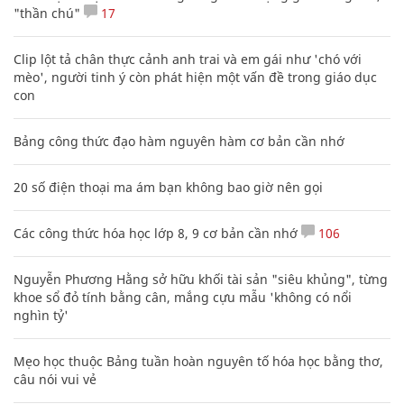
"thần chú"
17
Clip lột tả chân thực cảnh anh trai và em gái như 'chó với
mèo', người tinh ý còn phát hiện một vấn đề trong giáo dục
con
Bảng công thức đạo hàm nguyên hàm cơ bản cần nhớ
20 số điện thoại ma ám bạn không bao giờ nên gọi
Các công thức hóa học lớp 8, 9 cơ bản cần nhớ
106
Nguyễn Phương Hằng sở hữu khối tài sản "siêu khủng", từng
khoe sổ đỏ tính bằng cân, mắng cựu mẫu 'không có nổi
nghìn tỷ'
Mẹo học thuộc Bảng tuần hoàn nguyên tố hóa học bằng thơ,
câu nói vui vẻ