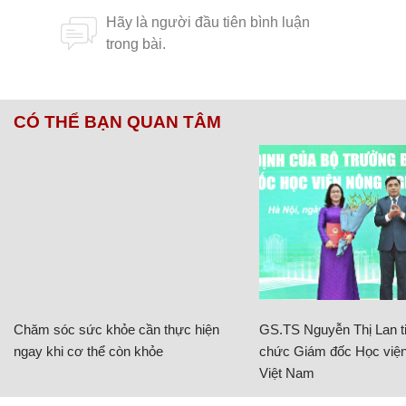
CÓ THỂ BẠN QUAN TÂM
Chăm sóc sức khỏe cần thực hiện
GS.TS Nguyễn Thị Lan ti
ngay khi cơ thể còn khỏe
chức Giám đốc Học viện
Việt Nam