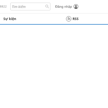
18822
Đăng nhập
Sự kiện
RSS