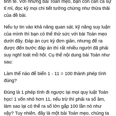
tinh tế. Với những bài Toán mẹo, bạn còn cần cả sự
tỉ mỉ, đọc kỹ mọi chi tiết tưởng chừng như thừa thãi
của đề bài.
Nếu tự tin vào khả năng quan sát, kỹ năng suy luận
của mình thì bạn có thể thử sức với bài Toán mẹo
dưới đây. Đáp án cực kỳ đơn giản, nhưng để ra
được đến bước đáp án thì rất nhiều người đã phải
suy nghĩ toát mồ hôi. Cụ thể nội dung bài Toán như
sau:
Làm thế nào để biến 1 - 11 = 100 thành phép tính
đúng?
Đúng là 1 phép tính đi ngược lại mọi quy luật Toán
học! 1 vốn nhỏ hơn 11, nếu trừ thì phải ra số âm,
làm sao lại có thể ra số lớn gấp 100 lần nó như
vậy? Tuy nhiên, đây là một bài Toán mẹo, chúng ta