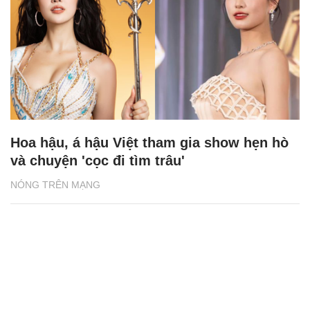
Hoa hậu, á hậu Việt tham gia show hẹn hò
và chuyện 'cọc đi tìm trâu'
NÓNG TRÊN MẠNG