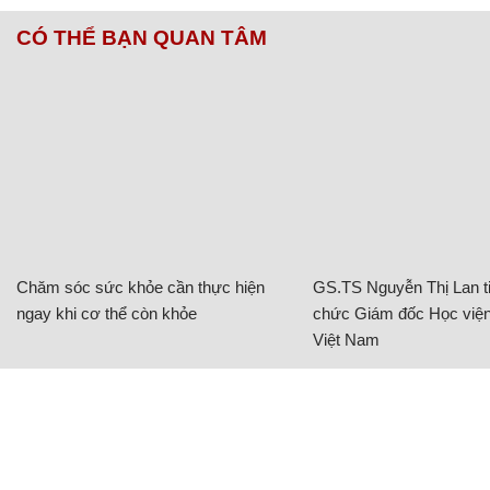
CÓ THỂ BẠN QUAN TÂM
Chăm sóc sức khỏe cần thực hiện
GS.TS Nguyễn Thị Lan ti
ngay khi cơ thể còn khỏe
chức Giám đốc Học viện
Việt Nam