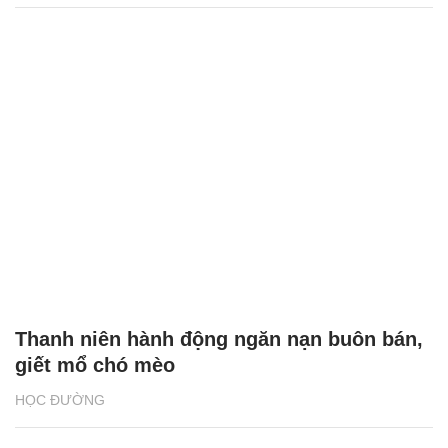
Thanh niên hành động ngăn nạn buôn bán,
giết mổ chó mèo
HỌC ĐƯỜNG