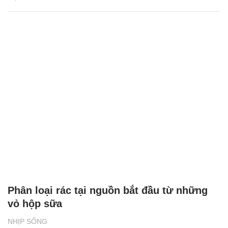
Phân loại rác tại nguồn bắt đầu từ những
vỏ hộp sữa
NHỊP SỐNG