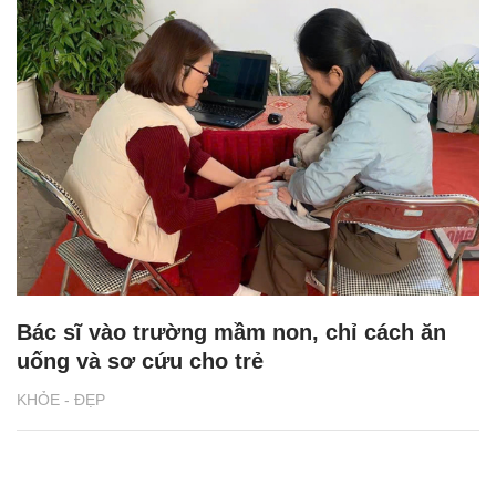
Bác sĩ vào trường mầm non, chỉ cách ăn
uống và sơ cứu cho trẻ
KHỎE - ĐẸP