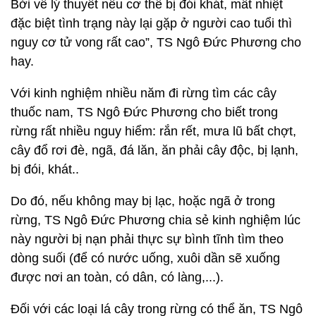
Bởi về lý thuyết nếu cơ thể bị đói khát, mất nhiệt
đặc biệt tình trạng này lại gặp ở người cao tuổi thì
nguy cơ tử vong rất cao”, TS Ngô Đức Phương cho
hay.
Với kinh nghiệm nhiều năm đi rừng tìm các cây
thuốc nam, TS Ngô Đức Phương cho biết trong
rừng rất nhiều nguy hiểm: rắn rết, mưa lũ bất chợt,
cây đổ rơi đè, ngã, đá lăn, ăn phải cây độc, bị lạnh,
bị đói, khát..
Do đó, nếu không may bị lạc, hoặc ngã ở trong
rừng, TS Ngô Đức Phương chia sẻ kinh nghiệm lúc
này người bị nạn phải thực sự bình tĩnh tìm theo
dòng suối (để có nước uống, xuôi dần sẽ xuống
được nơi an toàn, có dân, có làng,...).
Đối với các loại lá cây trong rừng có thể ăn, TS Ngô