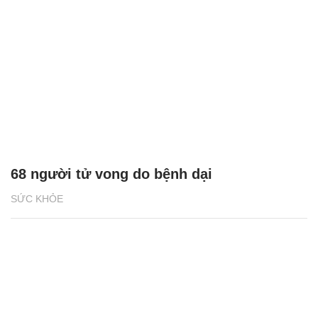
68 người tử vong do bệnh dại
SỨC KHỎE