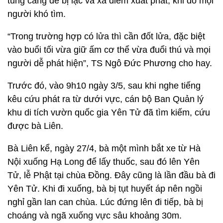
tung càng dễ bị lạc và xa điểm xuất phát, khi đó mọi
người khó tìm.
“Trong trường hợp có lửa thì cần đốt lửa, đặc biệt
vào buổi tối vừa giữ ấm cơ thể vừa đuổi thú và mọi
người dễ phát hiện”, TS Ngô Đức Phương cho hay.
Trước đó, vào 9h10 ngày 3/5, sau khi nghe tiếng
kêu cứu phát ra từ dưới vực, cán bộ Ban Quản lý
khu di tích vườn quốc gia Yên Tử đã tìm kiếm, cứu
được bà Liên.
Bà Liên kể, ngày 27/4, bà một mình bắt xe từ Hà
Nội xuống Hạ Long để lấy thuốc, sau đó lên Yên
Tử, lễ Phật tại chùa Đồng. Đây cũng là lần đầu bà đi
Yên Tử. Khi đi xuống, bà bị tụt huyết áp nên ngồi
nghỉ gần lan can chùa. Lúc đứng lên đi tiếp, bà bị
choáng và ngã xuống vực sâu khoảng 30m.