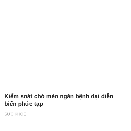
Kiểm soát chó mèo ngăn bệnh dại diễn
biến phức tạp
SỨC KHỎE