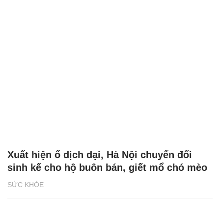
Xuất hiện ổ dịch dại, Hà Nội chuyển đổi
sinh kế cho hộ buôn bán, giết mổ chó mèo
SỨC KHỎE