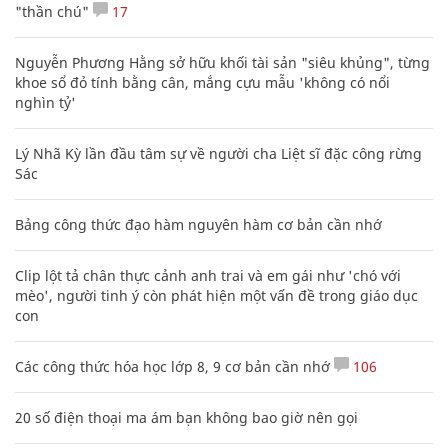
"thần chú"
17
Nguyễn Phương Hằng sở hữu khối tài sản "siêu khủng", từng
khoe sổ đỏ tính bằng cân, mắng cựu mẫu 'không có nổi
nghìn tỷ'
Lý Nhã Kỳ lần đầu tâm sự về người cha Liệt sĩ đặc công rừng
Sác
Bảng công thức đạo hàm nguyên hàm cơ bản cần nhớ
Clip lột tả chân thực cảnh anh trai và em gái như 'chó với
mèo', người tinh ý còn phát hiện một vấn đề trong giáo dục
con
Các công thức hóa học lớp 8, 9 cơ bản cần nhớ
106
20 số điện thoại ma ám bạn không bao giờ nên gọi