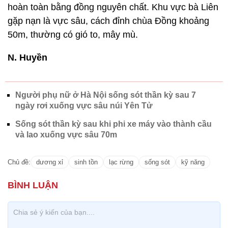
hoàn toàn bằng đồng nguyên chất. Khu vực bà Liên
gặp nạn là vực sâu, cách đỉnh chùa Đồng khoảng
50m, thường có gió to, mây mù.
N. Huyền
Người phụ nữ ở Hà Nội sống sót thần kỳ sau 7
ngày rơi xuống vực sâu núi Yên Tử
Sống sót thần kỳ sau khi phi xe máy vào thành cầu
và lao xuống vực sâu 70m
Chủ đề:
dương xỉ
sinh tồn
lạc rừng
sống sót
kỹ năng