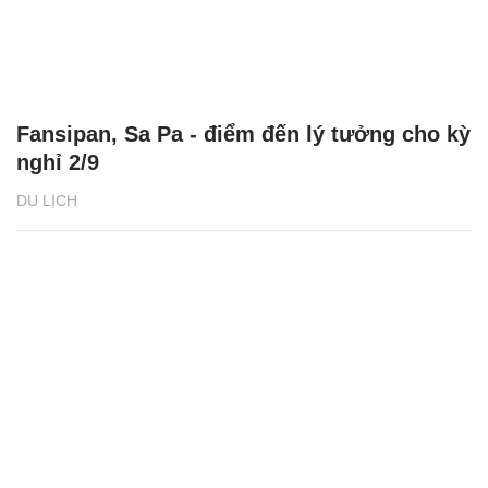
Fansipan, Sa Pa - điểm đến lý tưởng cho kỳ
nghỉ 2/9
DU LỊCH