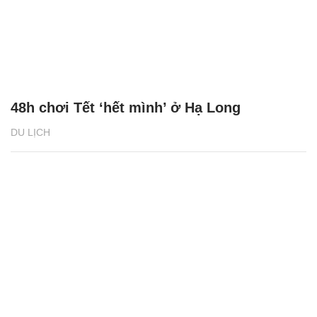
48h chơi Tết ‘hết mình’ ở Hạ Long
DU LỊCH