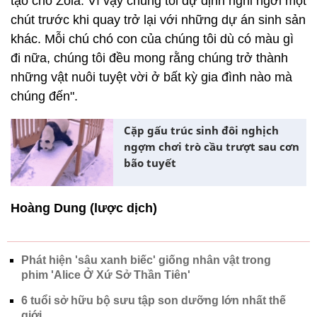
tạo cho Zola. Vì vậy chúng tôi dự định nghỉ ngơi một
chút trước khi quay trở lại với những dự án sinh sản
khác. Mỗi chú chó con của chúng tôi dù có màu gì
đi nữa, chúng tôi đều mong rằng chúng trở thành
những vật nuôi tuyệt vời ở bất kỳ gia đình nào mà
chúng đến".
Cặp gấu trúc sinh đôi nghịch
ngợm chơi trò cầu trượt sau cơn
bão tuyết
Hoàng Dung (lược dịch)
Phát hiện 'sâu xanh biếc' giống nhân vật trong
phim 'Alice Ở Xứ Sở Thần Tiên'
6 tuổi sở hữu bộ sưu tập son dưỡng lớn nhất thế
giới