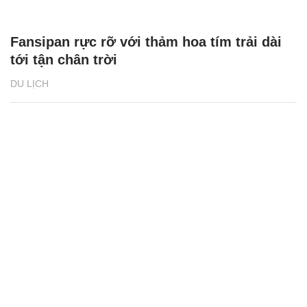
Fansipan rực rỡ với thảm hoa tím trải dài
tới tận chân trời
DU LỊCH