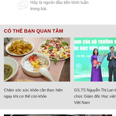
CÓ THỂ BẠN QUAN TÂM
Chăm sóc sức khỏe cần thực hiện
GS.TS Nguyễn Thị Lan ti
ngay khi cơ thể còn khỏe
chức Giám đốc Học viện
Việt Nam