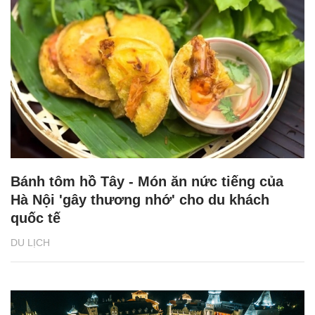
Bánh tôm hồ Tây - Món ăn nức tiếng của
Hà Nội 'gây thương nhớ' cho du khách
quốc tế
DU LỊCH