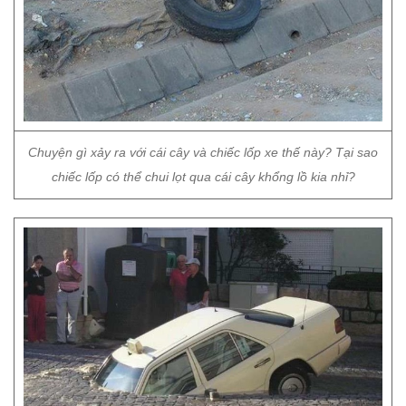
Chuyện gì xảy ra với cái cây và chiếc lốp xe thế này? Tại sao
chiếc lốp có thể chui lọt qua cái cây khổng lồ kia nhỉ?