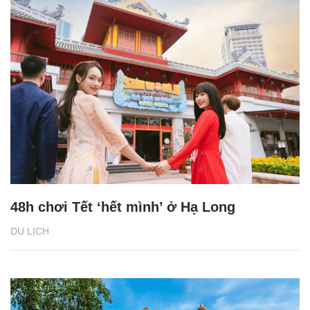
48h chơi Tết ‘hết mình’ ở Hạ Long
DU LỊCH