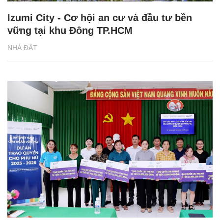
Izumi City - Cơ hội an cư và đầu tư bền
vững tại khu Đông TP.HCM
NHÀ ĐẤT