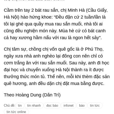
Cầm trên tay 2 bát rau sắn, chị Minh Hà (Cầu Giấy,
Hà Nội) hào hứng khoe: “Đều đặn cứ 2 tuần/lần là
tôi lại ghé qua quầy mua rau sắn muối, nhà tôi ai
cũng đều nghiện món này. Mùa hè cứ có bát canh
cá hay xương hầm nấu với rau là ngon hết sảy".
Chị tâm sự, chồng chị vốn quê gốc là ở Phú Thọ,
ngày xưa nhà anh nghèo lại đông con nên chỉ có
cơm trắng ăn với rau sắn muối. Sau này, anh đi học
đại học và chuyển xuống Hà Nội thành ra ít được
thưởng thức món tủ. Thế nên, mỗi khi thèm đặc sản
quê hương, anh đều dặn chị đặt mua bằng được.
Theo Hoàng Dung (Dân Trí)
Chủ đề:
tin
tin nhanh
đọc báo
infonet
báo
tin tức
tin tức online