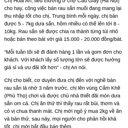
Chị Hoài An, tiểu thương ở chợ Cầu Giấy (Hà Nội)
cho hay, công việc bán rau sắn muối đang mang lại
thu nhập tốt cho chị. Trung bình mỗi ngày, chị bán
được 5 - 7kg dưa sắn, hôm nhiều có thể lên tới 8 -
10kg. Rau sắn sẽ được chia ra thành từng túi nhỏ
hoặc bán theo bát với giá 15.000 - 20.000 đồng/bát.
"Mỗi tuần tôi sẽ đi đánh hàng 1 lần và gom đơn cho
khách. Với khách lấy số lượng lớn sẽ được hưởng
giá sỉ và ưu đãi tốt hơn" - chị An nói.
Chị cho biết, cơ duyên đưa chị đến với nghề bán
rau sắn là nhờ 3 năm trước, chị lên vùng Cẩm Khê
(Phú Thọ) chơi và được chủ nhà thiết đãi món dưa
sắn om cá. Chị ăn thử thì thấy rau rất bùi, thơm và
có vị chua thanh mát. Chị mới ngỏ ý mua 2kg về ăn
và bán thử, sau này, mọi người cho phản hồi khá
tốt, chị mới bắt đầu bán thêm.