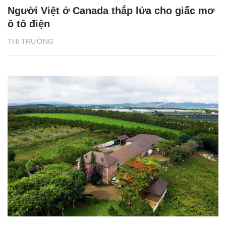
Người Việt ở Canada thắp lửa cho giấc mơ
ô tô điện
THỊ TRƯỜNG