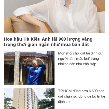
Hoa hậu Hà Kiều Anh lãi 900 lượng vàng
trong thời gian ngắn nhờ mua bán đất
Mòn mỏi chờ đất tái định cư,
người dân 'mắc kẹt' trong
những căn nhà chờ sập
TP.HCM dùng hơn 6.600 nhà
đất chưa sử dụng để bố trí tái
định cư