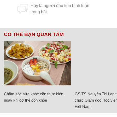
CÓ THỂ BẠN QUAN TÂM
Chăm sóc sức khỏe cần thực hiện
GS.TS Nguyễn Thị Lan ti
ngay khi cơ thể còn khỏe
chức Giám đốc Học viện
Việt Nam