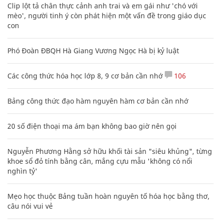
Clip lột tả chân thực cảnh anh trai và em gái như 'chó với
mèo', người tinh ý còn phát hiện một vấn đề trong giáo dục
con
Phó Đoàn ĐBQH Hà Giang Vương Ngọc Hà bị kỷ luật
Các công thức hóa học lớp 8, 9 cơ bản cần nhớ
106
Bảng công thức đạo hàm nguyên hàm cơ bản cần nhớ
20 số điện thoại ma ám bạn không bao giờ nên gọi
Nguyễn Phương Hằng sở hữu khối tài sản "siêu khủng", từng
khoe sổ đỏ tính bằng cân, mắng cựu mẫu 'không có nổi
nghìn tỷ'
Mẹo học thuộc Bảng tuần hoàn nguyên tố hóa học bằng thơ,
câu nói vui vẻ