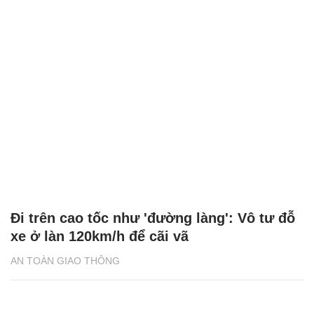
Đi trên cao tốc như 'đường làng': Vô tư đỗ
xe ở làn 120km/h để cãi vã
AN TOÀN GIAO THÔNG