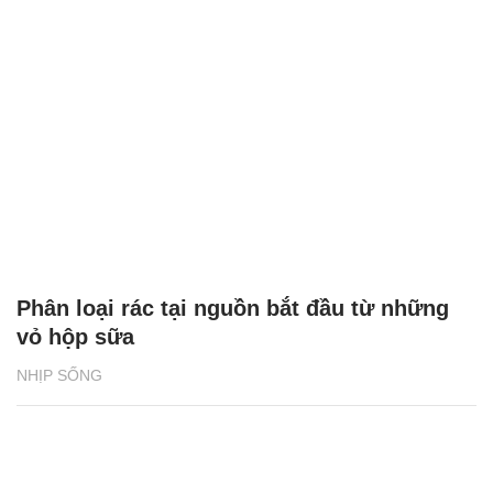
Phân loại rác tại nguồn bắt đầu từ những
vỏ hộp sữa
NHỊP SỐNG