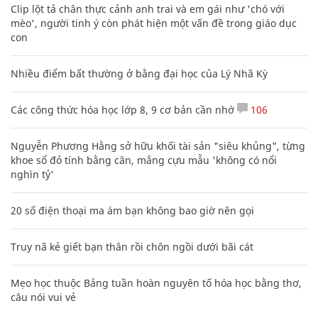
Clip lột tả chân thực cảnh anh trai và em gái như 'chó với
mèo', người tinh ý còn phát hiện một vấn đề trong giáo dục
con
Nhiều điểm bất thường ở bằng đại học của Lý Nhã Kỳ
Các công thức hóa học lớp 8, 9 cơ bản cần nhớ
106
Nguyễn Phương Hằng sở hữu khối tài sản "siêu khủng", từng
khoe sổ đỏ tính bằng cân, mắng cựu mẫu 'không có nổi
nghìn tỷ'
20 số điện thoại ma ám bạn không bao giờ nên gọi
Truy nã kẻ giết bạn thân rồi chôn ngồi dưới bãi cát
Mẹo học thuộc Bảng tuần hoàn nguyên tố hóa học bằng thơ,
câu nói vui vẻ