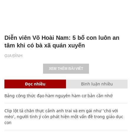
Diễn viên Võ Hoài Nam: 5 bố con luôn an
tâm khi có bà xã quán xuyến
GIA ĐÌNH
XEM THÊM BÀI VIẾT
Đọc nhiều
Bình luận nhiều
Bảng công thức đạo hàm nguyên hàm cơ bản cần nhớ
Clip lột tả chân thực cảnh anh trai và em gái như 'chó với
mèo', người tinh ý còn phát hiện một vấn đề trong giáo dục
con