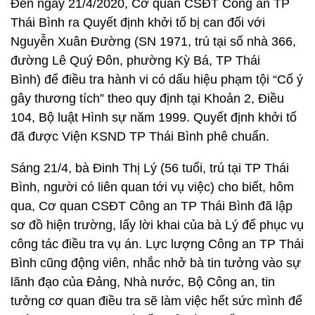
Đến ngày 21/4/2020, Cơ quan CSĐT Công an TP
Thái Bình ra Quyết định khởi tố bị can đối với
Nguyễn Xuân Đường (SN 1971, trú tại số nhà 366,
đường Lê Quý Đôn, phường Kỳ Bá, TP Thái
Bình) để điều tra hành vi có dấu hiệu phạm tội “Cố ý
gây thương tích” theo quy định tại Khoản 2, Điều
104, Bộ luật Hình sự năm 1999. Quyết định khởi tố
đã được Viện KSND TP Thái Bình phê chuẩn.
Sáng 21/4, bà Đinh Thị Lý (56 tuổi, trú tại TP Thái
Bình, người có liên quan tới vụ việc) cho biết, hôm
qua, Cơ quan CSĐT Công an TP Thái Bình đã lập
sơ đồ hiện trường, lấy lời khai của bà Lý để phục vụ
công tác điều tra vụ án. Lực lượng Công an TP Thái
Bình cũng động viên, nhắc nhở bà tin tưởng vào sự
lãnh đạo của Đảng, Nhà nước, Bộ Công an, tin
tưởng cơ quan điều tra sẽ làm việc hết sức mình để