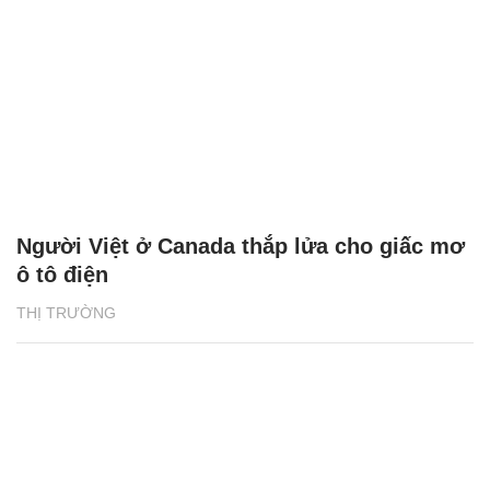
Người Việt ở Canada thắp lửa cho giấc mơ
ô tô điện
THỊ TRƯỜNG