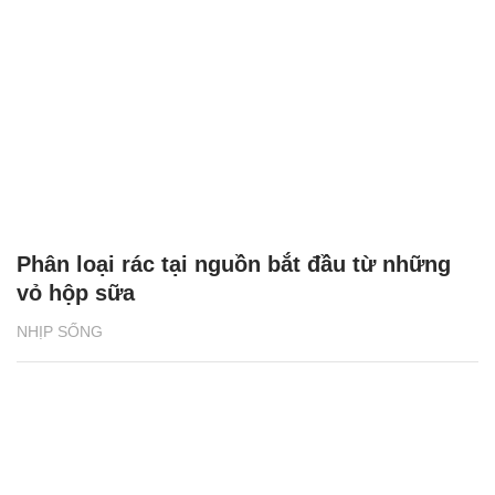
Phân loại rác tại nguồn bắt đầu từ những
vỏ hộp sữa
NHỊP SỐNG