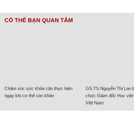
CÓ THỂ BẠN QUAN TÂM
Chăm sóc sức khỏe cần thực hiện
GS.TS Nguyễn Thị Lan ti
ngay khi cơ thể còn khỏe
chức Giám đốc Học viện
Việt Nam