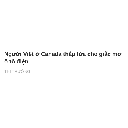
Người Việt ở Canada thắp lửa cho giấc mơ
ô tô điện
THỊ TRƯỜNG