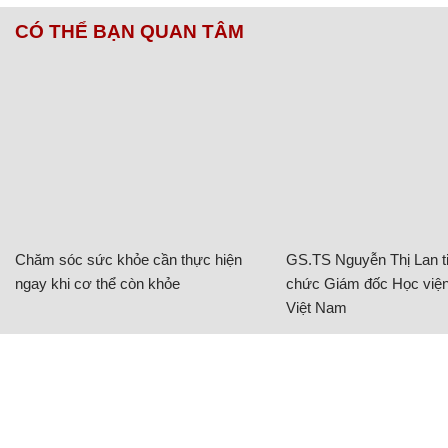
CÓ THỂ BẠN QUAN TÂM
Chăm sóc sức khỏe cần thực hiện
GS.TS Nguyễn Thị Lan ti
ngay khi cơ thể còn khỏe
chức Giám đốc Học viện
Việt Nam