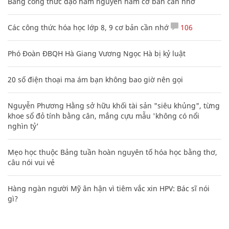
Bảng công thức đạo hàm nguyên hàm cơ bản cần nhớ
Các công thức hóa học lớp 8, 9 cơ bản cần nhớ
106
Phó Đoàn ĐBQH Hà Giang Vương Ngọc Hà bị kỷ luật
20 số điện thoại ma ám bạn không bao giờ nên gọi
Nguyễn Phương Hằng sở hữu khối tài sản "siêu khủng", từng
khoe sổ đỏ tính bằng cân, mắng cựu mẫu 'không có nổi
nghìn tỷ'
Mẹo học thuộc Bảng tuần hoàn nguyên tố hóa học bằng thơ,
câu nói vui vẻ
Hàng ngàn người Mỹ ân hận vì tiêm vắc xin HPV: Bác sĩ nói
gì?