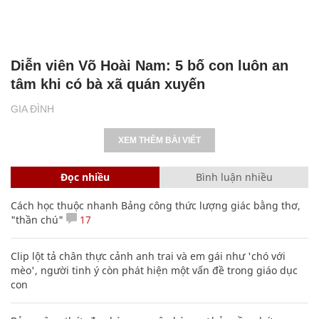
Diễn viên Võ Hoài Nam: 5 bố con luôn an
tâm khi có bà xã quán xuyến
GIA ĐÌNH
XEM THÊM BÀI VIẾT
Đọc nhiều
Bình luận nhiều
Cách học thuộc nhanh Bảng công thức lượng giác bằng thơ,
"thần chú"
17
Clip lột tả chân thực cảnh anh trai và em gái như 'chó với
mèo', người tinh ý còn phát hiện một vấn đề trong giáo dục
con