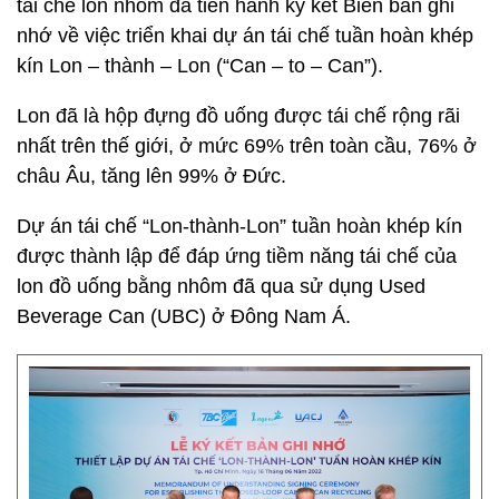
tái chế lon nhôm đã tiến hành ký kết Biên bản ghi
nhớ về việc triển khai dự án tái chế tuần hoàn khép
kín Lon – thành – Lon (“Can – to – Can”).
Lon đã là hộp đựng đồ uống được tái chế rộng rãi
nhất trên thế giới, ở mức 69% trên toàn cầu, 76% ở
châu Âu, tăng lên 99% ở Đức.
Dự án tái chế “Lon-thành-Lon” tuần hoàn khép kín
được thành lập để đáp ứng tiềm năng tái chế của
lon đồ uống bằng nhôm đã qua sử dụng Used
Beverage Can (UBC) ở Đông Nam Á.