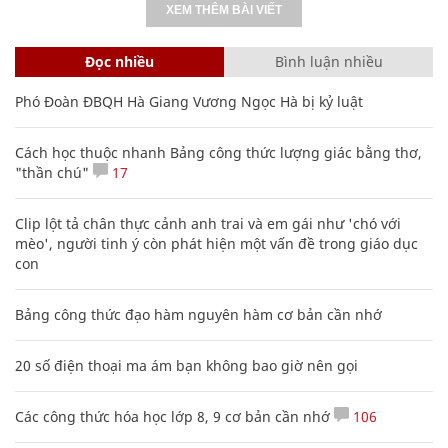
XEM THÊM BÀI VIẾT
Đọc nhiều
Bình luận nhiều
Phó Đoàn ĐBQH Hà Giang Vương Ngọc Hà bị kỷ luật
Cách học thuộc nhanh Bảng công thức lượng giác bằng thơ,
"thần chú"
17
Clip lột tả chân thực cảnh anh trai và em gái như 'chó với
mèo', người tinh ý còn phát hiện một vấn đề trong giáo dục
con
Bảng công thức đạo hàm nguyên hàm cơ bản cần nhớ
20 số điện thoại ma ám bạn không bao giờ nên gọi
Các công thức hóa học lớp 8, 9 cơ bản cần nhớ
106