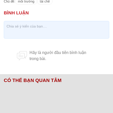
Chủ đề:
môi trường
tái chế
CÓ THỂ BẠN QUAN TÂM