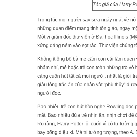
Tác giả của Harry P
Trong lúc mọi người say sưa ngây ngất về nó
những quan điểm mang tính tôn giáo, ngay một 
Một vị giám đốc thư viện ở Đại học Illinois (
xứng đáng ném vào sọt rác. Thư viện chúng t
Không ít ông bố bà mẹ cấm con cái làm quen v
nhảm nhí, mê hoặc trẻ con toàn những trò vô 
càng cuốn hút tất cả mọi người, nhất là giới trẻ
giàu lòng trắc ẩn của nhân vật “phù thủy” đư
người đọc.
Bao nhiêu trẻ con hút hồn nghe Rowling đọc 
mắt. Bao nhiêu đứa trẻ nhịn ăn, nhịn chơi để
Rõ ràng, Harry Potter lôi cuốn vì có tư tưởng
bay bổng diệu kì. Mà trí tưởng tượng, theo A. 