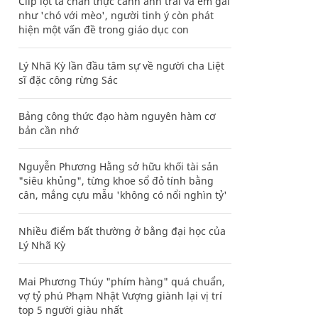
Clip lột tả chân thực cảnh anh trai và em gái
như 'chó với mèo', người tinh ý còn phát
hiện một vấn đề trong giáo dục con
Lý Nhã Kỳ lần đầu tâm sự về người cha Liệt
sĩ đặc công rừng Sác
Bảng công thức đạo hàm nguyên hàm cơ
bản cần nhớ
Nguyễn Phương Hằng sở hữu khối tài sản
"siêu khủng", từng khoe sổ đỏ tính bằng
cân, mắng cựu mẫu 'không có nổi nghìn tỷ'
Nhiều điểm bất thường ở bằng đại học của
Lý Nhã Kỳ
Mai Phương Thúy "phím hàng" quá chuẩn,
vợ tỷ phú Phạm Nhật Vượng giành lại vị trí
top 5 người giàu nhất