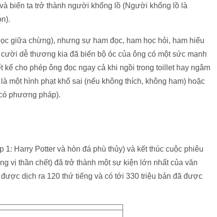
và biến ta trở thành người khổng lồ (Người khổng lồ là
n).
 học giữa chừng), nhưng sự ham đọc, ham học hỏi, ham hiểu
ụ cười dễ thương kia đã biến bộ óc của ông có một sức mạnh
ết kế cho phép ông đọc ngay cả khi ngồi trong toillet hay ngâm
ể là một hình phạt khổ sai (nếu không thích, không ham) hoặc
ọc có phương pháp).
 1: Harry Potter và hòn đá phù thủy) và kết thúc cuộc phiêu
g vị thần chết) đã trở thành một sự kiện lớn nhất của văn
được dịch ra 120 thứ tiếng và có tới 330 triệu bản đã được