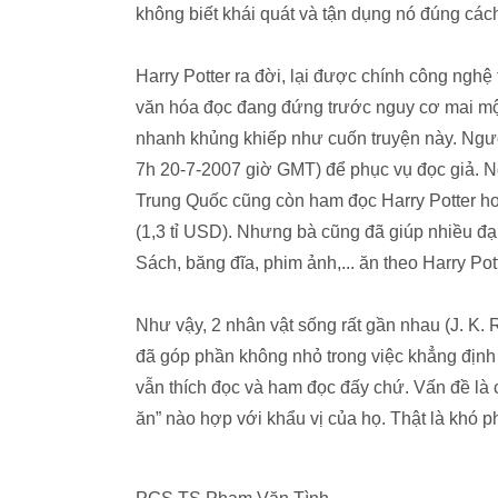
không biết khái quát và tận dụng nó đúng cách,
Harry Potter ra đời, lại được chính công nghệ 
văn hóa đọc đang đứng trước nguy cơ mai một
nhanh khủng khiếp như cuốn truyện này. Người
7h 20-7-2007 giờ GMT) để phục vụ đọc giả. Ng
Trung Quốc cũng còn ham đọc Harry Potter hơn
(1,3 tỉ USD). Nhưng bà cũng đã giúp nhiều đạ
Sách, băng đĩa, phim ảnh,... ăn theo Harry Po
Như vậy, 2 nhân vật sống rất gần nhau (J. K. 
đã góp phần không nhỏ trong việc khẳng định v
vẫn thích đọc và ham đọc đấy chứ. Vấn đề l
ăn” nào hợp với khẩu vị của họ. Thật là khó 