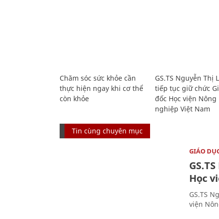
Chăm sóc sức khỏe cần
GS.TS Nguyễn Thị 
thực hiện ngay khi cơ thể
tiếp tục giữ chức 
còn khỏe
đốc Học viện Nông
nghiệp Việt Nam
Tin cùng chuyên mục
GIÁO DỤ
GS.TS
Học v
GS.TS Ng
viện Nôn