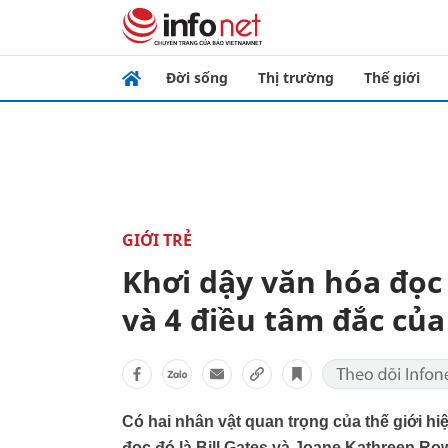
Đời sống
Thị trường
Thế giới
GIỚI TRẺ
Khơi dậy văn hóa đọc
và 4 điều tâm đắc của 
Có hai nhân vật quan trọng của thế giới h
đọc đó là Bill Gates và Joane Kathreen Row