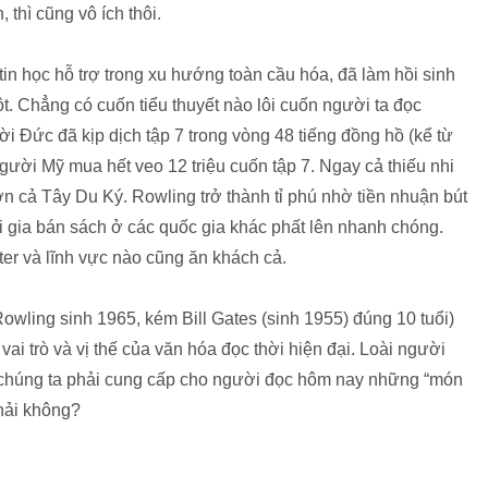
 thì cũng vô ích thôi.
tin học hỗ trợ trong xu hướng toàn cầu hóa, đã làm hồi sinh
. Chẳng có cuốn tiểu thuyết nào lôi cuốn người ta đọc
 Đức đã kịp dịch tập 7 trong vòng 48 tiếng đồng hồ (kể từ
ười Mỹ mua hết veo 12 triệu cuốn tập 7. Ngay cả thiếu nhi
 cả Tây Du Ký. Rowling trở thành tỉ phú nhờ tiền nhuận bút
i gia bán sách ở các quốc gia khác phất lên nhanh chóng.
tter và lĩnh vực nào cũng ăn khách cả.
Rowling sinh 1965, kém Bill Gates (sinh 1955) đúng 10 tuổi)
ai trò và vị thế của văn hóa đọc thời hiện đại. Loài người
à chúng ta phải cung cấp cho người đọc hôm nay những “món
phải không?