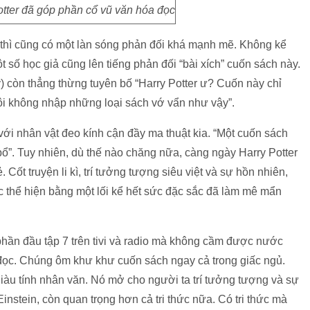
otter đã góp phần cổ vũ văn hóa đọc
 thì cũng có một làn sóng phản đối khá mạnh mẽ. Không kể
số học giả cũng lên tiếng phản đối “bài xích” cuốn sách này.
Mỹ) còn thẳng thừng tuyên bố “Harry Potter ư? Cuốn này chỉ
ôi không nhập những loại sách vớ vẩn như vậy”.
ới nhân vật đeo kính cận đầy ma thuật kia. “Một cuốn sách
bổ”. Tuy nhiên, dù thế nào chăng nữa, càng ngày Harry Potter
. Cốt truyện li kì, trí tưởng tượng siêu việt và sự hồn nhiên,
ợc thể hiện bằng một lối kể hết sức đặc sắc đã làm mê mẩn
phần đầu tập 7 trên tivi và radio mà không cầm được nước
 đọc. Chúng ôm khư khư cuốn sách ngay cả trong giấc ngủ.
 giàu tính nhân văn. Nó mở cho người ta trí tưởng tượng và sự
Einstein, còn quan trọng hơn cả tri thức nữa. Có tri thức mà