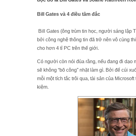
Bill Gates và 4 điều tâm đắc
Bill Gates (ông trùm tin học, người sáng lập 
bởi công nghệ thông tin đã trở nên vô cùng t
cho hơn 4 tỉ PC trên thế giới.
Có người còn nói đùa rằng, nếu đang đi dạo m
sẽ không “bõ công” nhặt làm gì. Bởi để cúi xuố
mỗi một tích tắc trôi qua, tài sản của Microsof
kiệm.