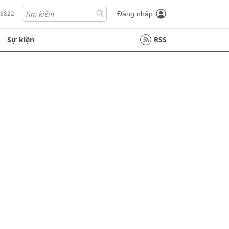
18822
Đăng nhập
Sự kiện
RSS