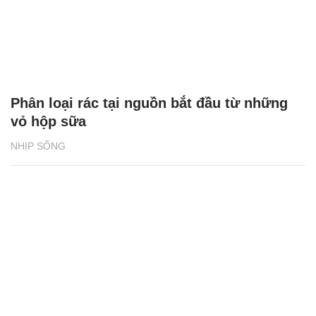
Phân loại rác tại nguồn bắt đầu từ những
vỏ hộp sữa
NHỊP SỐNG