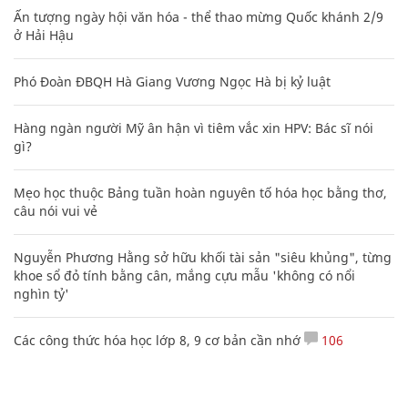
Ấn tượng ngày hội văn hóa - thể thao mừng Quốc khánh 2/9
ở Hải Hậu
Phó Đoàn ĐBQH Hà Giang Vương Ngọc Hà bị kỷ luật
Hàng ngàn người Mỹ ân hận vì tiêm vắc xin HPV: Bác sĩ nói
gì?
Mẹo học thuộc Bảng tuần hoàn nguyên tố hóa học bằng thơ,
câu nói vui vẻ
Nguyễn Phương Hằng sở hữu khối tài sản "siêu khủng", từng
khoe sổ đỏ tính bằng cân, mắng cựu mẫu 'không có nổi
nghìn tỷ'
Các công thức hóa học lớp 8, 9 cơ bản cần nhớ
106