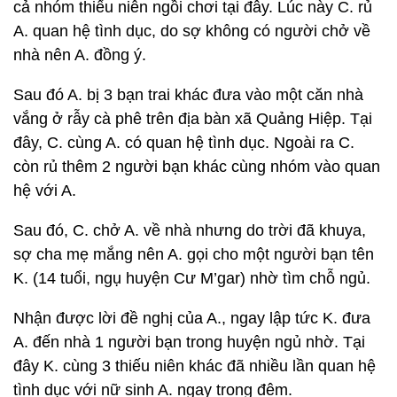
cả nhóm thiếu niên ngồi chơi tại đây. Lúc này C. rủ
A. quan hệ tình dục, do sợ không có người chở về
nhà nên A. đồng ý.
Sau đó A. bị 3 bạn trai khác đưa vào một căn nhà
vắng ở rẫy cà phê trên địa bàn xã Quảng Hiệp. Tại
đây, C. cùng A. có quan hệ tình dục. Ngoài ra C.
còn rủ thêm 2 người bạn khác cùng nhóm vào quan
hệ với A.
Sau đó, C. chở A. về nhà nhưng do trời đã khuya,
sợ cha mẹ mắng nên A. gọi cho một người bạn tên
K. (14 tuổi, ngụ huyện Cư M’gar) nhờ tìm chỗ ngủ.
Nhận được lời đề nghị của A., ngay lập tức K. đưa
A. đến nhà 1 người bạn trong huyện ngủ nhờ. Tại
đây K. cùng 3 thiếu niên khác đã nhiều lần quan hệ
tình dục với nữ sinh A. ngay trong đêm.