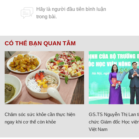
CÓ THỂ BẠN QUAN TÂM
Chăm sóc sức khỏe cần thực hiện
GS.TS Nguyễn Thị Lan ti
ngay khi cơ thể còn khỏe
chức Giám đốc Học viện
Việt Nam