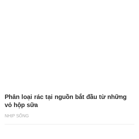
Phân loại rác tại nguồn bắt đầu từ những
vỏ hộp sữa
NHỊP SỐNG