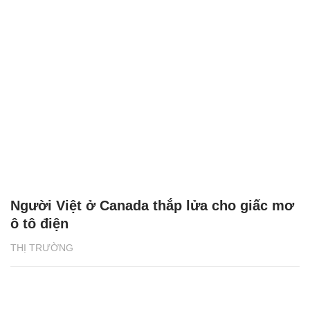
Người Việt ở Canada thắp lửa cho giấc mơ
ô tô điện
THỊ TRƯỜNG