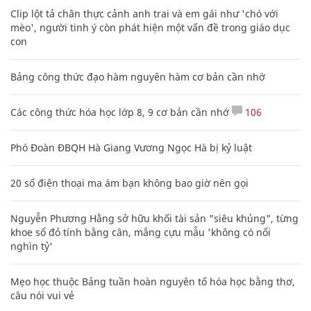
Clip lột tả chân thực cảnh anh trai và em gái như 'chó với
mèo', người tinh ý còn phát hiện một vấn đề trong giáo dục
con
Bảng công thức đạo hàm nguyên hàm cơ bản cần nhớ
Các công thức hóa học lớp 8, 9 cơ bản cần nhớ
106
Phó Đoàn ĐBQH Hà Giang Vương Ngọc Hà bị kỷ luật
20 số điện thoại ma ám bạn không bao giờ nên gọi
Nguyễn Phương Hằng sở hữu khối tài sản "siêu khủng", từng
khoe sổ đỏ tính bằng cân, mắng cựu mẫu 'không có nổi
nghìn tỷ'
Mẹo học thuộc Bảng tuần hoàn nguyên tố hóa học bằng thơ,
câu nói vui vẻ