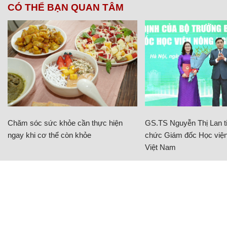
CÓ THỂ BẠN QUAN TÂM
Chăm sóc sức khỏe cần thực hiện
GS.TS Nguyễn Thị Lan ti
ngay khi cơ thể còn khỏe
chức Giám đốc Học viện
Việt Nam