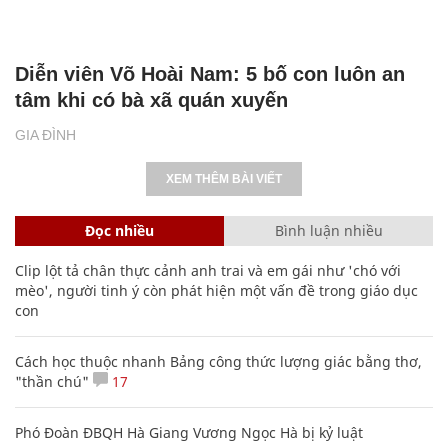
Diễn viên Võ Hoài Nam: 5 bố con luôn an
tâm khi có bà xã quán xuyến
GIA ĐÌNH
XEM THÊM BÀI VIẾT
Đọc nhiều
Bình luận nhiều
Clip lột tả chân thực cảnh anh trai và em gái như 'chó với
mèo', người tinh ý còn phát hiện một vấn đề trong giáo dục
con
Cách học thuộc nhanh Bảng công thức lượng giác bằng thơ,
"thần chú"
17
Phó Đoàn ĐBQH Hà Giang Vương Ngọc Hà bị kỷ luật