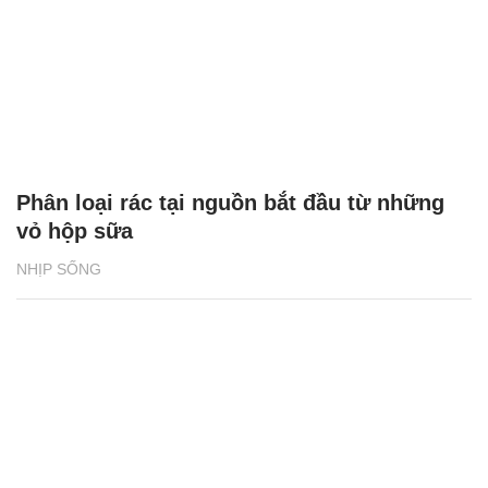
Phân loại rác tại nguồn bắt đầu từ những
vỏ hộp sữa
NHỊP SỐNG