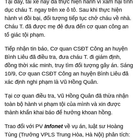
Tại đây, tài xế này đã thực hiện hành vi xâm hại tình
dục cháu T. ngay trên xe ô tô. Sau khi thực hiện
hành vi đồi bại, đối tượng tiếp tục chở cháu về nhà.
Cháu T. đã được mẹ đẻ đưa đến cơ quan công an
tố giác tội phạm.
Tiếp nhận tin báo, Cơ quan CSĐT Công an huyện
Bình Liêu đã điều tra, đưa cháu T. đi giám định,
đồng thời xác minh, truy tìm đối tượng gây án. Sáng
10/9, Cơ quan CSĐT Công an huyện Bình Liêu đã
xác định nghi phạm là Vũ Hồng Quân.
Tại cơ quan điều tra, Vũ Hồng Quân đã thừa nhận
toàn bộ hành vi phạm tội của mình và xin được
thành khẩn khai báo để hưởng khoan hồng.
Trao đổi với PV
Infonet
về vụ án, luật sư Hoàng
Tùng (Trưởng VPLS Trung Hòa, Hà Nội) phân tích: