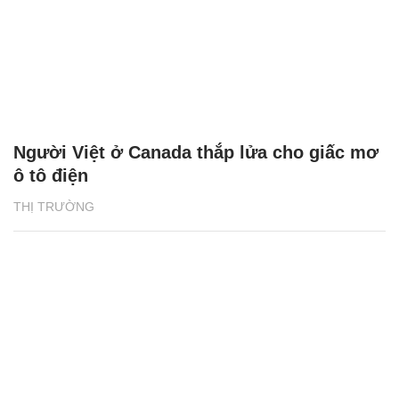
Người Việt ở Canada thắp lửa cho giấc mơ
ô tô điện
THỊ TRƯỜNG