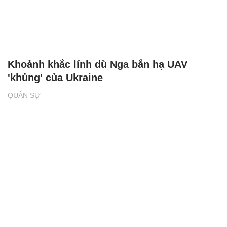
Khoảnh khắc lính dù Nga bắn hạ UAV
'khủng' của Ukraine
QUÂN SỰ