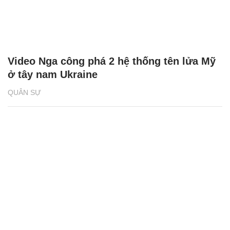
Video Nga công phá 2 hệ thống tên lửa Mỹ
ở tây nam Ukraine
QUÂN SỰ