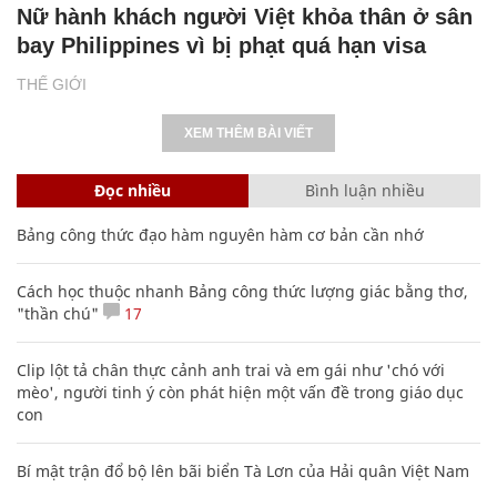
Nữ hành khách người Việt khỏa thân ở sân
bay Philippines vì bị phạt quá hạn visa
THẾ GIỚI
XEM THÊM BÀI VIẾT
Đọc nhiều
Bình luận nhiều
Bảng công thức đạo hàm nguyên hàm cơ bản cần nhớ
Cách học thuộc nhanh Bảng công thức lượng giác bằng thơ,
"thần chú"
17
Clip lột tả chân thực cảnh anh trai và em gái như 'chó với
mèo', người tinh ý còn phát hiện một vấn đề trong giáo dục
con
Bí mật trận đổ bộ lên bãi biển Tà Lơn của Hải quân Việt Nam