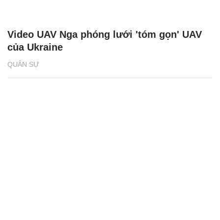
Video UAV Nga phóng lưới 'tóm gọn' UAV
của Ukraine
QUÂN SỰ