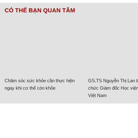
CÓ THỂ BẠN QUAN TÂM
Chăm sóc sức khỏe cần thực hiện
GS.TS Nguyễn Thị Lan ti
ngay khi cơ thể còn khỏe
chức Giám đốc Học viện
Việt Nam