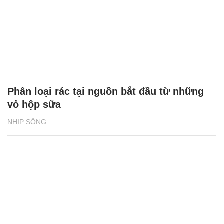
Phân loại rác tại nguồn bắt đầu từ những
vỏ hộp sữa
NHỊP SỐNG