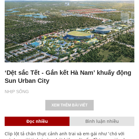
‘Dệt sắc Tết - Gắn kết Hà Nam’ khuấy động
Sun Urban City
NHỊP SỐNG
XEM THÊM BÀI VIẾT
Đọc nhiều
Bình luận nhiều
Clip lột tả chân thực cảnh anh trai và em gái như 'chó với