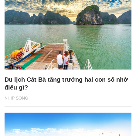
Du lịch Cát Bà tăng trưởng hai con số nhờ
điều gì?
NHỊP SỐNG