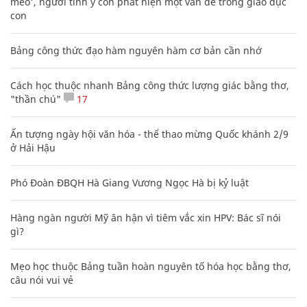
mèo', người tinh ý còn phát hiện một vấn đề trong giáo dục
con
Bảng công thức đạo hàm nguyên hàm cơ bản cần nhớ
Cách học thuộc nhanh Bảng công thức lượng giác bằng thơ,
"thần chú"
17
Ấn tượng ngày hội văn hóa - thể thao mừng Quốc khánh 2/9
ở Hải Hậu
Phó Đoàn ĐBQH Hà Giang Vương Ngọc Hà bị kỷ luật
Hàng ngàn người Mỹ ân hận vì tiêm vắc xin HPV: Bác sĩ nói
gì?
Mẹo học thuộc Bảng tuần hoàn nguyên tố hóa học bằng thơ,
câu nói vui vẻ