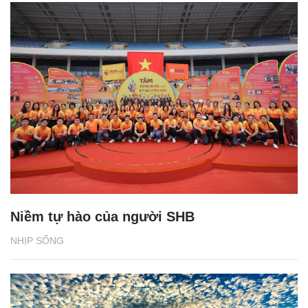
Niềm tự hào của người SHB
NHỊP SỐNG