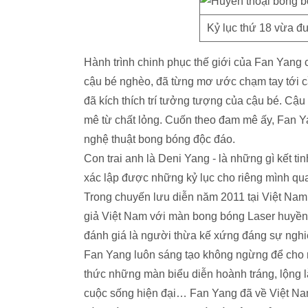
Kỷ lục thứ 18 vừa đ
Hành trình chinh phục thế giới của Fan Yang c
cậu bé nghèo, đã từng mơ ước chạm tay tới c
đã kích thích trí tưởng tượng của cậu bé. Cậ
mê từ chất lỏng. Cuốn theo đam mê ấy, Fan Ya
nghệ thuật bong bóng độc đáo.
Con trai anh là Deni Yang - là những gì kết 
xác lập được những kỷ lục cho riêng mình qua
Trong chuyến lưu diễn năm 2011 tại Việt Nam
giả Việt Nam với màn bong bóng Laser huyền ả
đánh giá là người thừa kế xứng đáng sự nghi
Fan Yang luôn sáng tạo không ngừng để cho ra
thức những màn biểu diễn hoành tráng, lộng lẫy
cuộc sống hiện đại… Fan Yang đã về Việt Nam