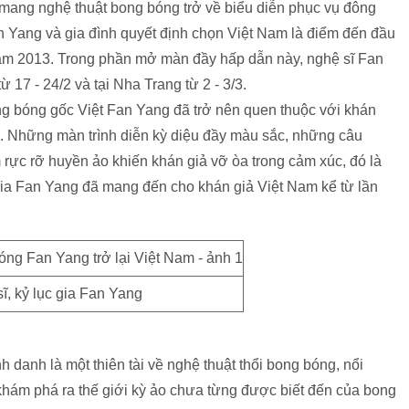
 mang nghệ thuật bong bóng trở về biểu diễn phục vụ đông
n Yang và gia đình quyết định chọn Việt Nam là điểm đến đầu
 năm 2013. Trong phần mở màn đầy hấp dẫn này, nghệ sĩ Fan
 17 - 24/2 và tại Nha Trang từ 2 - 3/3.
ong bóng gốc Việt Fan Yang đã trở nên quen thuộc với khán
n. Những màn trình diễn kỳ diệu đầy màu sắc, những câu
 rực rỡ huyền ảo khiến khán giả vỡ òa trong cảm xúc, đó là
gia Fan Yang đã mang đến cho khán giả Việt Nam kể từ lần
ĩ, kỷ lục gia Fan Yang
anh là một thiên tài về nghệ thuật thổi bong bóng, nổi
 khám phá ra thế giới kỳ ảo chưa từng được biết đến của bong