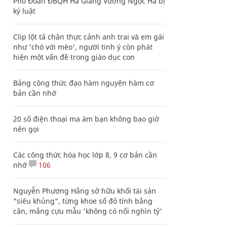
Phó Đoàn ĐBQH Hà Giang Vương Ngọc Hà bị
kỷ luật
Clip lột tả chân thực cảnh anh trai và em gái
như 'chó với mèo', người tinh ý còn phát
hiện một vấn đề trong giáo dục con
Bảng công thức đạo hàm nguyên hàm cơ
bản cần nhớ
20 số điện thoại ma ám bạn không bao giờ
nên gọi
Các công thức hóa học lớp 8, 9 cơ bản cần
nhớ
106
Nguyễn Phương Hằng sở hữu khối tài sản
"siêu khủng", từng khoe sổ đỏ tính bằng
cân, mắng cựu mẫu 'không có nổi nghìn tỷ'