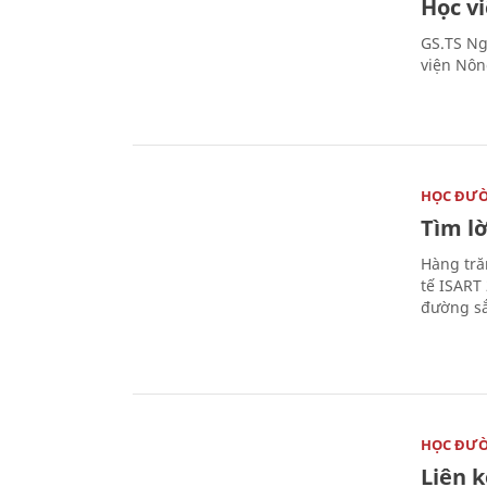
Học v
GS.TS Ng
viện Nôn
HỌC ĐƯ
Tìm lờ
Hàng tră
tế ISART
đường sắ
HỌC ĐƯ
Liên 