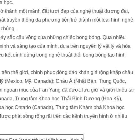
a học.
ở thành một mảnh đất tươi đẹp của nghệ thuật đương đại,
ật truyền thông đa phương tiện trở thành một loại hình nghệ
 chúng.
ảy sắc cầu vồng của những chiếc bong bóng. Qua nhiều
inh và sáng tạo của mình, dựa trên nguyên lý vật lý và hóa
êu kết dính dùng trong nghệ thuật thổi bong bóng tạo hình
trên thế giới, chinh phục đông đảo khán giả rộng khắp châu
Mỹ (Mexico, Mỹ, Canada); Châu Á (Nhật Bản, Trung Quốc,
ễn ngoạn mục của Fan Yang đã được lưu giữ và giới thiệu tại
anada, Trung tâm Khoa học Thái Bình Dương (Hoa Kỳ),
oa học Ontario (Canada), Trung tâm Khám phá Khoa học
ợc phát sóng rộng rãi trên các kênh truyền hình ở nhiều