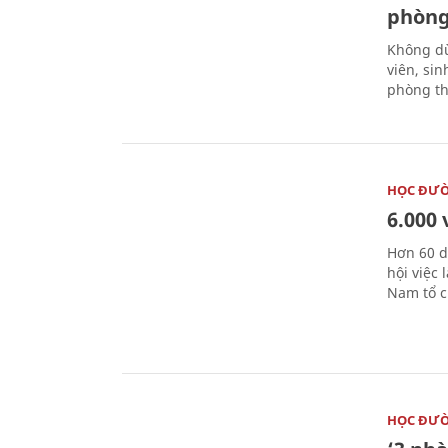
phòng
Không dừ
viên, si
phòng th
HỌC ĐƯ
6.000 
Hơn 60 d
hội việc
Nam tổ c
HỌC ĐƯ