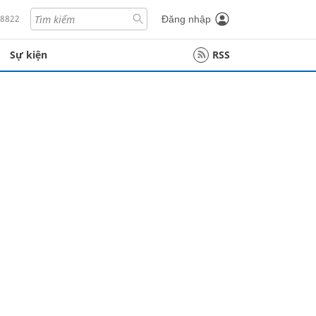
18822
Đăng nhập
Sự kiện
RSS