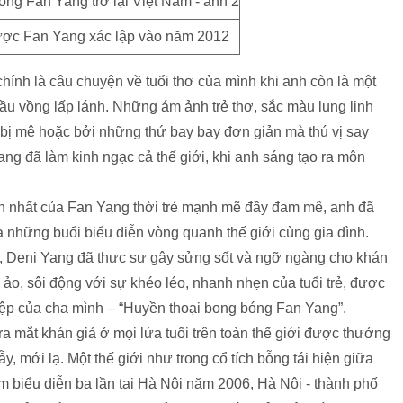
ược Fan Yang xác lập vào năm 2012
hính là câu chuyện về tuổi thơ của mình khi anh còn là một
ầu vồng lấp lánh. Những ám ảnh trẻ thơ, sắc màu lung linh
u bị mê hoặc bởi những thứ bay bay đơn giản mà thú vị say
ng đã làm kinh ngạc cả thế giới, khi anh sáng tạo ra môn
tinh nhất của Fan Yang thời trẻ mạnh mẽ đầy đam mê, anh đã
 những buổi biểu diễn vòng quanh thế giới cùng gia đình.
, Deni Yang đã thực sự gây sửng sốt và ngỡ ngàng cho khán
o, sôi động với sự khéo léo, nhanh nhẹn của tuổi trẻ, được
ệp của cha mình – “Huyền thoại bong bóng Fan Yang”.
 mắt khán giả ở mọi lứa tuổi trên toàn thế giới được thưởng
, mới lạ. Một thế giới như trong cổ tích bỗng tái hiện giữa
 biểu diễn ba lần tại Hà Nội năm 2006, Hà Nội - thành phố