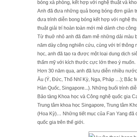
bóng xà phòng, kết hợp với nghệ thuật và kho
Anh đã đưa những quả bong bóng đơn giản tr
đưa trình diễn bong bóng kết hợp với nghệ thu
thuật giải trí hoàn toàn mới mẻ dành cho công
Từ thuở nhỏ anh đã đam mê những dải màu b
năm dày công nghiên cứu, cùng với trí thông m
học, anh đã tạo ra được một loại dung dịch si
thẩm mỹ với kích thước cực lớn theo ý muốn.
Hơn 30 năm qua, anh đã lưu diễn nhiều nước 
Âu (Ý, Đức, Thổ Nhĩ Kỳ, Nga, Pháp …); Bắc 
Hàn Quốc, Singapore...). Những buổi trình di
Bảo tàng Khoa học và Công nghệ quốc gia C
Trung tâm khoa học Singapore, Trung tâm Kh
(Hoa Kỳ)… Những tiết mục của Fan Yang đã đư
quốc gia trên thế giới.