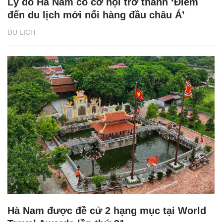
Lý do Hà Nam có cơ hội trở thành ‘Điểm
đến du lịch mới nổi hàng đầu châu Á’
DU LỊCH
Hà Nam được đề cử 2 hạng mục tại World