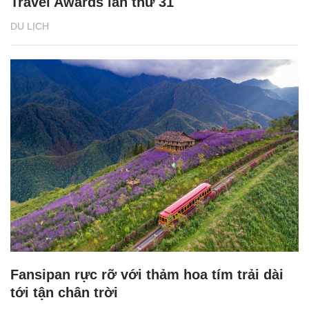
Travel Awards lần thứ 31
DU LỊCH
Fansipan rực rỡ với thảm hoa tím trải dài
tới tận chân trời