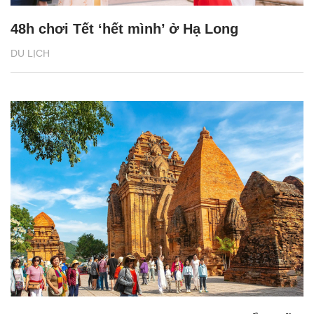
48h chơi Tết ‘hết mình’ ở Hạ Long
DU LỊCH