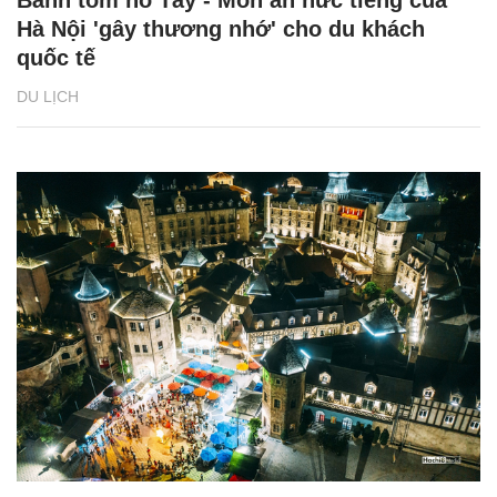
Bánh tôm hồ Tây - Món ăn nức tiếng của
Hà Nội 'gây thương nhớ' cho du khách
quốc tế
DU LỊCH