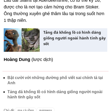
Lâu đài Slains tại Aberdeenshire, có từ thế kỷ 16,
được cho là nơi tạo cảm hứng cho Bram Stoker.
Ông thường xuyên ghé thăm lâu tại trong suốt hơn
1 thập niên.
Tảng đá khổng lồ có hình dáng
giống người ngoài hành tinh gây
sốt
Hoàng Dung
(lược dịch)
Bật cười với những đường phố viết sai chính tả tại
Anh
Tảng đá khổng lồ có hình dáng giống người ngoài
hành tinh gây sốt
Chủ đề:
ma cà rồng
guinness