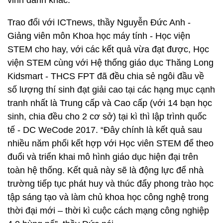
vinh danh khác.
Trao đổi với ICTnews, thầy Nguyễn Đức Anh -
Giảng viên môn Khoa học máy tính - Học viện
STEM cho hay, với các kết quả vừa đạt được, Học
viện STEM cùng với Hệ thống giáo dục Thăng Long
Kidsmart - THCS FPT đã đều chia sẻ ngôi đầu về
số lượng thí sinh đạt giải cao tại các hạng mục cạnh
tranh nhất là Trung cấp và Cao cấp (với 14 bạn học
sinh, chia đều cho 2 cơ sở) tại kì thì lập trình quốc
tế - DC WeCode 2017. “Đây chính là kết quả sau
nhiều năm phối kết hợp với Học viên STEM để theo
đuổi và triển khai mô hình giáo dục hiện đại trên
toàn hệ thống. Kết quả này sẽ là động lực để nhà
trường tiếp tục phát huy và thúc đẩy phong trào học
tập sáng tạo và làm chủ khoa học công nghệ trong
thời đại mới – thời kì cuộc cách mạng công nghiệp