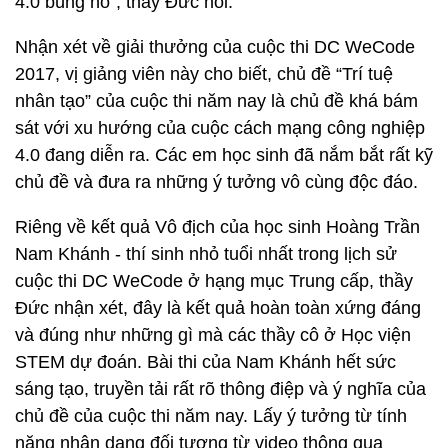
4.0 bùng nổ”, thầy Đức nói.
Nhận xét về giải thưởng của cuộc thi DC WeCode
2017, vị giảng viên này cho biết, chủ đề “Trí tuệ
nhân tạo” của cuộc thi năm nay là chủ đề khá bám
sát với xu hướng của cuộc cách mạng công nghiệp
4.0 đang diễn ra. Các em học sinh đã nắm bắt rất kỹ
chủ đề và đưa ra những ý tưởng vô cùng độc đáo.
Riêng về kết quả Vô địch của học sinh Hoàng Trần
Nam Khánh - thí sinh nhỏ tuổi nhất trong lịch sử
cuộc thi DC WeCode ở hạng mục Trung cấp, thầy
Đức nhận xét, đây là kết quả hoàn toàn xứng đáng
và đúng như những gì mà các thầy cô ở Học viện
STEM dự đoán. Bài thi của Nam Khánh hết sức
sáng tạo, truyền tải rất rõ thông điệp và ý nghĩa của
chủ đề của cuộc thi năm nay. Lấy ý tưởng từ tính
năng nhận dạng đối tượng từ video thông qua