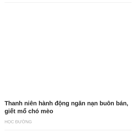
Thanh niên hành động ngăn nạn buôn bán,
giết mổ chó mèo
HỌC ĐƯỜNG